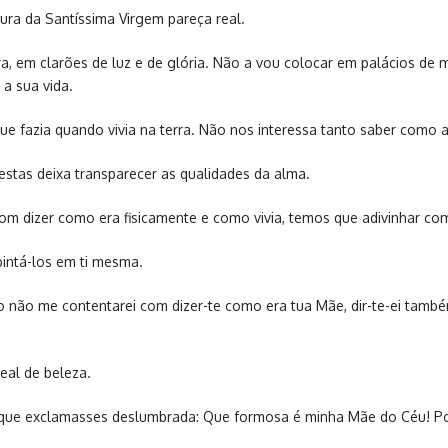
ura da Santíssima Virgem pareça real.
ra, em clarões de luz e de glória. Não a vou colocar em palácios de 
a sua vida.
 fazia quando vivia na terra. Não nos interessa tanto saber como a i
estas deixa transparecer as qualidades da alma.
om dizer como era fisicamente e como vivia, temos que adivinhar co
intá-los em ti mesma.
so não me contentarei com dizer-te como era tua Mãe, dir-te-ei també
eal de beleza.
tos que exclamasses deslumbrada: Que formosa é minha Mãe do Céu! 