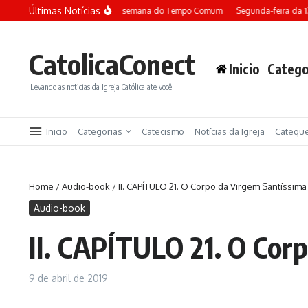
Ir para o conteúdo
Últimas Notícias
Terça-feira da 13ª semana do Tempo Comum
Segunda-feira da 13
CatolicaConect
Inicio
Catego
Levando as noticias da Igreja Católica ate você.
Inicio
Categorias
Catecismo
Notícias da Igreja
Catequ
Home
/
Audio-book
/
II. CAPÍTULO 21. O Corpo da Virgem Santíssima
Audio-book
II. CAPÍTULO 21. O Cor
9 de abril de 2019