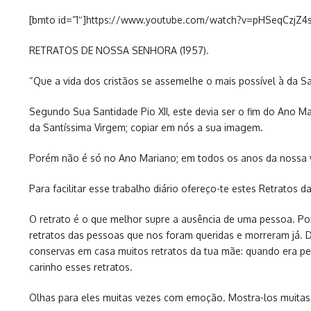
[bmto id=”1″]https://www.youtube.com/watch?v=pHSeqCzjZ4
RETRATOS DE NOSSA SENHORA (1957).
“Que a vida dos cristãos se assemelhe o mais possível à da Sa
Segundo Sua Santidade Pio XII, este devia ser o fim do Ano Ma
da Santíssima Virgem; copiar em nós a sua imagem.
Porém não é só no Ano Mariano; em todos os anos da nossa vida 
Para facilitar esse trabalho diário ofereço-te estes Retratos d
O retrato é o que melhor supre a ausência de uma pessoa. P
retratos das pessoas que nos foram queridas e morreram já. De
conservas em casa muitos retratos da tua mãe: quando era pe
carinho esses retratos.
Olhas para eles muitas vezes com emoção. Mostra-los muitas 