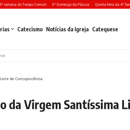
ª semana do Tempo Comum
5º Domingo da Páscoa
Quinta-feira da 4ª Sem
rias
Catecismo
Notícias da Igreja
Catequese
ese
 Livre de Concupiscência.
po da Virgem Santíssima L