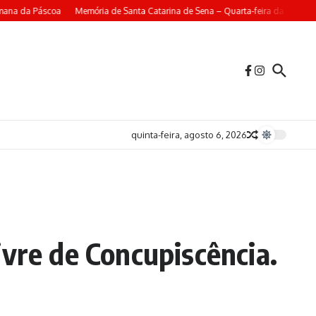
ana da Páscoa
Memória de Santa Catarina de Sena – Quarta-feira da 4ª Seman
quinta-feira, agosto 6, 2026
ivre de Concupiscência.