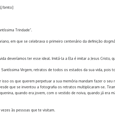
s[/bmto]
ntíssima Trindade”.
riano, em que se celebrava o primeiro centenário da definição dogmá
deveríamos ter esse ideal. Imitá-la a Ela é imitar a Jesus Cristo, q
a Santíssima Virgem, retratos de todos os estados da sua vida, pois t
or isso os que querem perpetuar a sua memória mandam fazer o seu 
sde que se inventou a fotografia os retratos multiplicaram-se. Tira
quenina, quando era jovem, com o vestido de noiva, quando já era 
vezes às pessoas que te visitam.