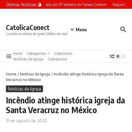
Ir para o conteúdo
Últimas Notícias
Terça-feira da 13ª semana do Tempo Comum
Segunda-fe
CatolicaConect
Menu
Levando as noticias da Igreja Católica ate você.
Inicio
Categorias
Catecismo
Notícias da Igreja
Catequese
Home
/
Notícias da Igreja
/
Incêndio atinge histórica igreja da Santa
Veracruz no México
Notícias da Igreja
Incêndio atinge histórica igreja da
Santa Veracruz no México
31 de agosto de 2020