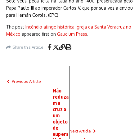
Sete Véus, peça feita na Itália no ano 1400, presenteada pelo
Papa Paulo III ao imperador Carlos V, que por sua vez a enviou
para Hernán Cortés. (EPC)
The post
Incêndio atinge histórica igreja da Santa Veracruz no
México
appeared first on
Gaudium Press
.
Share this Article
Previous Article
Não
reduza
m a
cruz a
um
objeto
de
Next Article
supers