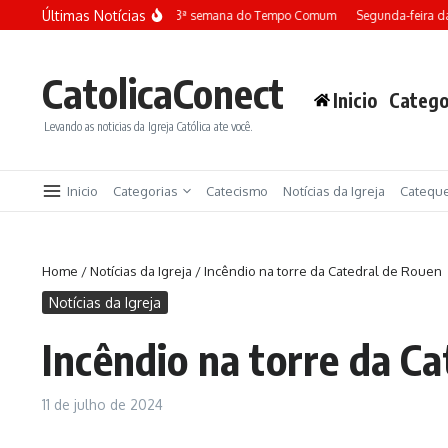
Ir para o conteúdo
Últimas Notícias
Terça-feira da 13ª semana do Tempo Comum
Segunda-feira da 
CatolicaConect
Inicio
Catego
Levando as noticias da Igreja Católica ate você.
Inicio
Categorias
Catecismo
Notícias da Igreja
Catequ
Home
/
Notícias da Igreja
/
Incêndio na torre da Catedral de Rouen
Notícias da Igreja
Incêndio na torre da C
11 de julho de 2024