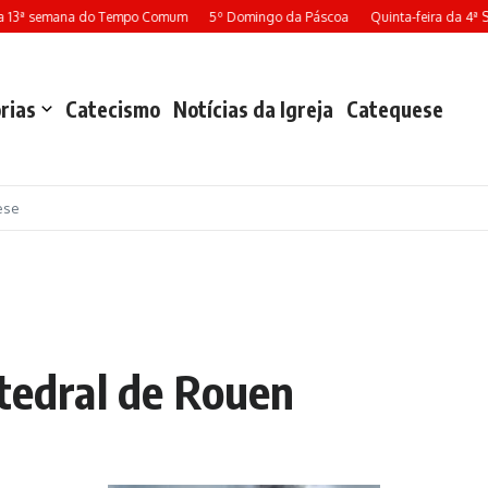
13ª semana do Tempo Comum
5º Domingo da Páscoa
Quinta-feira da 4ª S
rias
Catecismo
Notícias da Igreja
Catequese
ese
atedral de Rouen