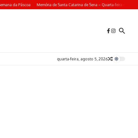
emana da Páscoa
Memória de Santa Catarina de Sena – Quarta-feira da 4ª Sem
quarta-feira, agosto 5, 2026