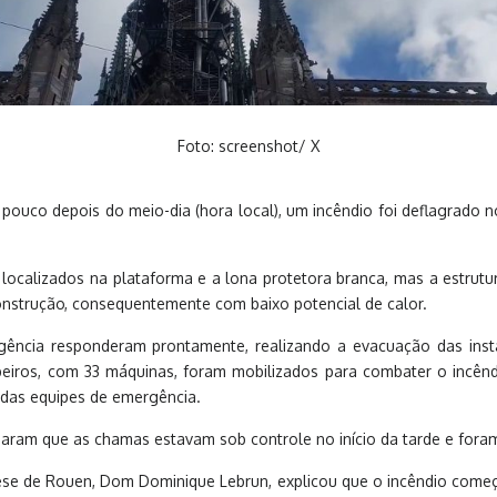
Foto: screenshot/ X
, pouco depois do meio-dia (hora local), um incêndio foi deflagrado n
 localizados na plataforma e a lona protetora branca, mas a estrut
nstrução, consequentemente com baixo potencial de calor.
gência responderam prontamente, realizando a evacuação das ins
iros, com 33 máquinas, foram mobilizados para combater o incêndi
 das equipes de emergência.
aram que as chamas estavam sob controle no início da tarde e foram
ese de Rouen, Dom Dominique Lebrun, explicou que o incêndio come