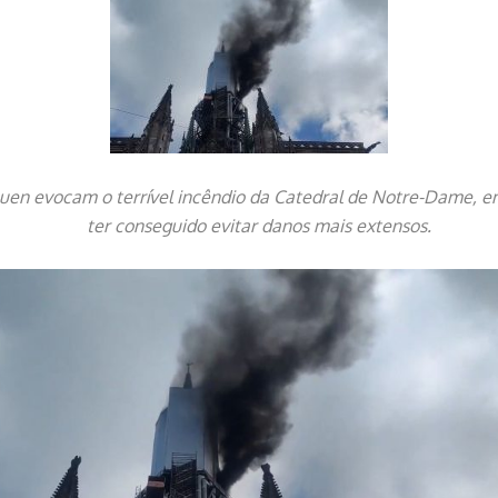
en evocam o terrível incêndio da Catedral de Notre-Dame, em
ter conseguido evitar danos mais extensos.