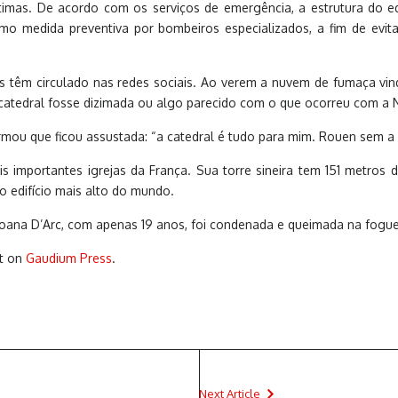
ítimas. De acordo com os serviços de emergência, a estrutura do ed
o medida preventiva por bombeiros especializados, a fim de evit
s têm circulado nas redes sociais. Ao verem a nuvem de fumaça vind
atedral fosse dizimada ou algo parecido com o que ocorreu com a 
mou que ficou assustada: “a catedral é tudo para mim. Rouen sem a c
 importantes igrejas da França. Sua torre sineira tem 151 metros de
o edifício mais alto do mundo.
Joana D’Arc, com apenas 19 anos, foi condenada e queimada na fogu
st on
Gaudium Press
.
Next Article