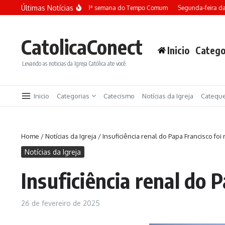
Ir para o conteúdo
Últimas Notícias
Terça-feira da 13ª semana do Tempo Comum
Segunda-feira da 
CatolicaConect
Inicio
Catego
Levando as noticias da Igreja Católica ate você.
Inicio
Categorias
Catecismo
Notícias da Igreja
Catequ
Home
/
Notícias da Igreja
/
Insuficiência renal do Papa Francisco foi
Notícias da Igreja
Insuficiência renal do 
26 de fevereiro de 2025