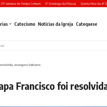
13ª semana do Tempo Comum
5º Domingo da Páscoa
Quinta-feira da 4ª Se
rias
Catecismo
Notícias da Igreja
Catequese
ese
 resolvida, assegura Vaticano
Papa Francisco foi resolvi