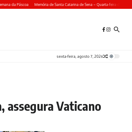
mana da Páscoa
Memória de Santa Catarina de Sena – Quarta-feira da 4ª Sema
sexta-feira, agosto 7, 2026
da, assegura Vaticano