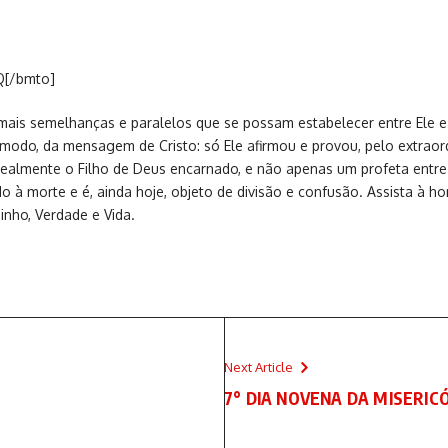
Q[/bmto]
or mais semelhanças e paralelos que se possam estabelecer entre Ele
modo, da mensagem de Cristo: só Ele afirmou e provou, pelo extraord
r realmente o Filho de Deus encarnado, e não apenas um profeta entre
 à morte e é, ainda hoje, objeto de divisão e confusão. Assista à ho
nho, Verdade e Vida.
Next Article
7° DIA NOVENA DA MISERIC