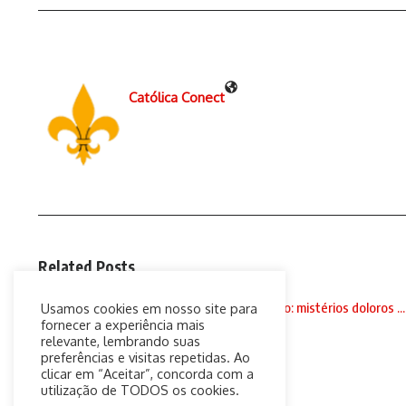
Católica Conect
Related Posts
Santo Terço às 18h, com Padre Paulo Ricardo: mistérios doloros ...
Usamos cookies em nosso site para
fornecer a experiência mais
2 de setembro de 2020
relevante, lembrando suas
preferências e visitas repetidas. Ao
clicar em “Aceitar”, concorda com a
utilização de TODOS os cookies.