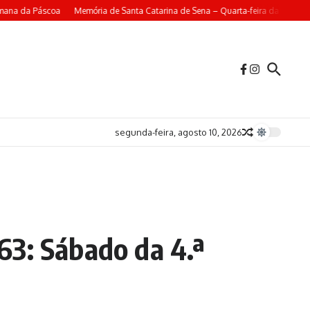
mana da Páscoa
Memória de Santa Catarina de Sena – Quarta-feira da 4ª Sem
segunda-feira, agosto 10, 2026
163: Sábado da 4.ª