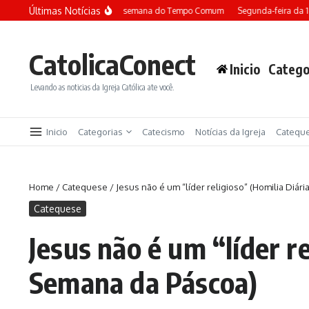
Ir para o conteúdo
Últimas Notícias
Terça-feira da 13ª semana do Tempo Comum
Segunda-feira da 
CatolicaConect
Inicio
Catego
Levando as noticias da Igreja Católica ate você.
Inicio
Categorias
Catecismo
Notícias da Igreja
Catequ
Home
/
Catequese
/
Jesus não é um “líder religioso” (Homilia Diár
Catequese
Jesus não é um “líder re
Semana da Páscoa)