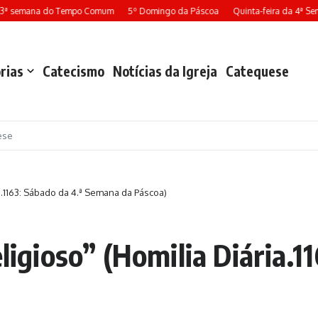
13ª semana do Tempo Comum
5º Domingo da Páscoa
Quinta-feira da 4ª Se
rias
Catecismo
Notícias da Igreja
Catequese
ese
ia.1163: Sábado da 4.ª Semana da Páscoa)
ligioso” (Homilia Diária.1