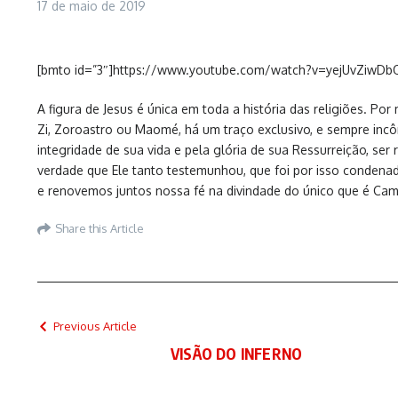
17 de maio de 2019
[bmto id=”3″]https://www.youtube.com/watch?v=yejUvZiwDb
A figura de Jesus é única em toda a história das religiões. P
Zi, Zoroastro ou Maomé, há um traço exclusivo, e sempre incô
integridade de sua vida e pela glória de sua Ressurreição, se
verdade que Ele tanto testemunhou, que foi por isso condenado
e renovemos juntos nossa fé na divindade do único que é Cami
Share this Article
Previous Article
VISÃO DO INFERNO