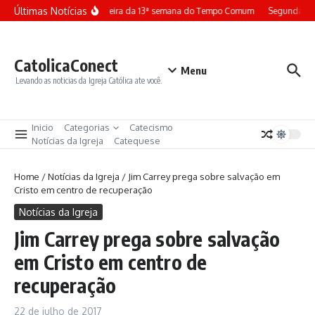
Ir para o conteúdo
Últimas Notícias
Terça-feira da 13ª semana do Tempo Comum
Segunda-fe
CatolicaConect
Menu
Levando as noticias da Igreja Católica ate você.
Inicio
Categorias
Catecismo
Notícias da Igreja
Catequese
Home
/
Notícias da Igreja
/
Jim Carrey prega sobre salvação em
Cristo em centro de recuperação
Notícias da Igreja
Jim Carrey prega sobre salvação
em Cristo em centro de
recuperação
22 de julho de 2017