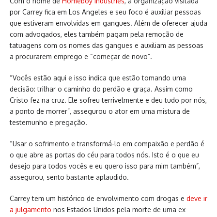
Com o nome de
Homeboy Industries
, a organização visitada
por Carrey fica em Los Angeles e seu foco é auxiliar pessoas
que estiveram envolvidas em gangues. Além de oferecer ajuda
com advogados, eles também pagam pela remoção de
tatuagens com os nomes das gangues e auxiliam as pessoas
a procurarem emprego e “começar de novo”.
“Vocês estão aqui e isso indica que estão tomando uma
decisão: trilhar o caminho do perdão e graça. Assim como
Cristo fez na cruz. Ele sofreu terrivelmente e deu tudo por nós,
a ponto de morrer”, assegurou o ator em uma mistura de
testemunho e pregação.
“Usar o sofrimento e transformá-lo em compaixão e perdão é
o que abre as portas do céu para todos nós. Isto é o que eu
desejo para todos vocês e eu quero isso para mim também”,
assegurou, sento bastante aplaudido.
Carrey tem um histórico de envolvimento com drogas e
deve ir
a julgamento
nos Estados Unidos pela morte de uma ex-