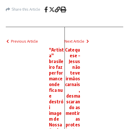
Share this Article
Previous Article
Next Article
“Artist
Catequ
a”
ese –
brasile
Jesus
iro faz
não
perfor
teve
mance
irmãos
onde
carnais
fica nu
,
e
desma
destró
scaran
i
do as
image
mentir
m de
as
Nossa
protes