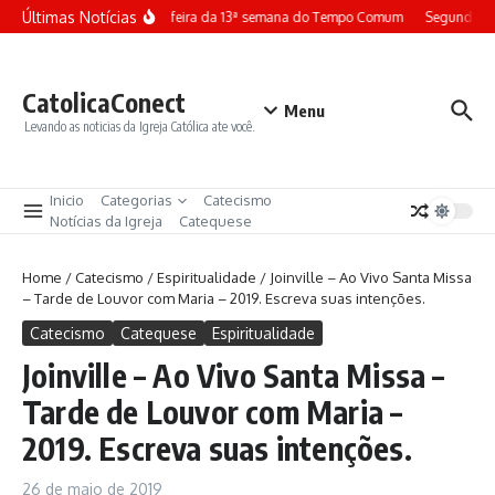
Ir para o conteúdo
Últimas Notícias
Terça-feira da 13ª semana do Tempo Comum
Segunda-fe
CatolicaConect
Menu
Levando as noticias da Igreja Católica ate você.
Inicio
Categorias
Catecismo
Notícias da Igreja
Catequese
Home
/
Catecismo
/
Espiritualidade
/
Joinville – Ao Vivo Santa Missa
– Tarde de Louvor com Maria – 2019. Escreva suas intenções.
Catecismo
Catequese
Espiritualidade
Joinville – Ao Vivo Santa Missa –
Tarde de Louvor com Maria –
2019. Escreva suas intenções.
26 de maio de 2019