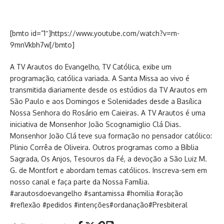
[bmto id=”1″]https://www.youtube.com/watch?v=m-
9mnVkbh7w[/bmto]
A TV Arautos do Evangelho, TV Católica, exibe um
programação, católica variada. A Santa Missa ao vivo é
transmitida diariamente desde os estúdios da TV Arautos em
São Paulo e aos Domingos e Solenidades desde a Basílica
Nossa Senhora do Rosário em Caieiras. A TV Arautos é uma
iniciativa de Monsenhor João Scognamiglio Clá Dias.
Monsenhor João Clá teve sua formação no pensador católico:
Plinio Corrêa de Oliveira. Outros programas como a Bíblia
Sagrada, Os Anjos, Tesouros da Fé, a devoção a São Luiz M.
G. de Montfort e abordam temas católicos. Inscreva-sem em
nosso canal e faça parte da Nossa Família.
#arautosdoevangelho #santamissa #homilia #oração
#reflexão #pedidos #intenções#ordanação#Presbiteral