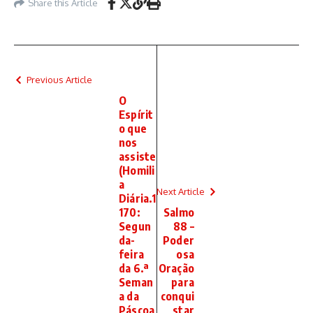
Share this Article
Previous Article
O
Espírit
o que
nos
assiste
(Homili
a
Next Article
Diária.1
170:
Salmo
Segun
88 –
da-
Poder
feira
osa
da 6.ª
Oração
Seman
para
a da
conqui
Páscoa
star