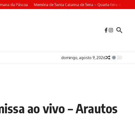
emana da Páscoa
Memória de Santa Catarina de Sena – Quarta-feira da 4ª Sem
domingo, agosto 9, 2026
missa ao vivo – Arautos