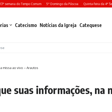
13ª semana do Tempo Comum
5º Domingo da Páscoa
Quinta-feira da 4ª S
rias
Catecismo
Notícias da Igreja
Catequese
ese
na missa ao vivo – Arautos
oque suas informações, na 