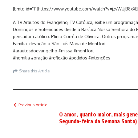
[bmto id=”1″]https://www.youtube.com/watch?v=jzvWUjB8xXE
A TV Arautos do Evangelho, TV Católica, exibe um programação
Domingos e Solenidades desde a Basílica Nossa Senhora do Ro
pensador católico: Plinio Corrêa de Oliveira. Outros program
Família. devoção a São Luís Maria de Montfort.
#arautosdoevangelho #missa #montfort
#homilia #oração #reflexão #pedidos #intenções
Share this Article
Previous Article
O amor, quanto maior, mais gene
Segunda-feira da Semana Santa)