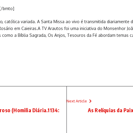
[/bmto]
, católica variada. A Santa Missa ao vivo é transmitida diariamente
sário em Caieiras.A TV Arautos foi uma iniciativa do Monsenhor Jo
as como a Bíblia Sagrada, Os Anjos, Tesouros da Fé abordam temas c
Next Article
roso (Homilia Diária.1134:
As Relíquias da Pai