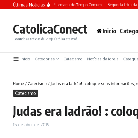
Ir para o conteúdo
Últimas Notícias
Terça-feira da 13ª semana do Tempo Comum
Segunda-feira da 
CatolicaConect
Inicio
Catego
Levando as noticias da Igreja Católica ate você.
Inicio
Categorias
Catecismo
Notícias da Igreja
Catequ
Home
/
Catecismo
/
Judas era ladrão! : coloque suas informações, 
Catecismo
Judas era ladrão! : col
15 de abril de 2019