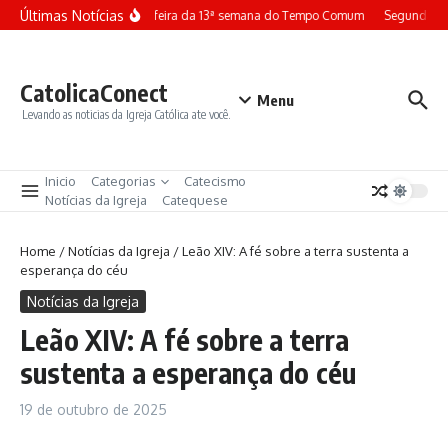
Ir para o conteúdo
Últimas Notícias
Terça-feira da 13ª semana do Tempo Comum
Segunda-fe
CatolicaConect
Menu
Levando as noticias da Igreja Católica ate você.
Inicio
Categorias
Catecismo
Notícias da Igreja
Catequese
Home
/
Notícias da Igreja
/
Leão XIV: A fé sobre a terra sustenta a
esperança do céu
Notícias da Igreja
Leão XIV: A fé sobre a terra
sustenta a esperança do céu
19 de outubro de 2025