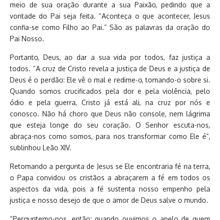
meio de sua oração durante a sua Paixão, pedindo que a
vontade do Pai seja feita. “Aconteça o que acontecer, Jesus
confia-se como Filho ao Pai.” São as palavras da oração do
Pai Nosso.
Portanto, Deus, ao dar a sua vida por todos, faz justiça a
todos. “A cruz de Cristo revela a justiça de Deus e a justiça de
Deus é o perdão: Ele vê o mal e redime-o, tomando-o sobre si.
Quando somos crucificados pela dor e pela violência, pelo
ódio e pela guerra, Cristo já está ali, na cruz por nós e
conosco. Não há choro que Deus não console, nem lágrima
que esteja longe do seu coração. O Senhor escuta-nos,
abraça-nos como somos, para nos transformar como Ele é”,
sublinhou Leão XIV.
Retomando a pergunta de Jesus se Ele encontraria fé na terra,
o Papa convidou os cristãos a abraçarem a fé em todos os
aspectos da vida, pois a fé sustenta nosso empenho pela
justiça e nosso desejo de que o amor de Deus salve o mundo.
“Perguntemo-nos, então: quando ouvimos o apelo de quem