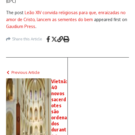
(EPC)
The post
Leão XIV convida religiosas para que, enraizadas no
amor de Cristo, lancem as sementes do bem
appeared first on
Gaudium Press
.
Share this Article
Previous Article
Vietnã:
40
novos
sacerd
otes
são
ordena
dos
durant