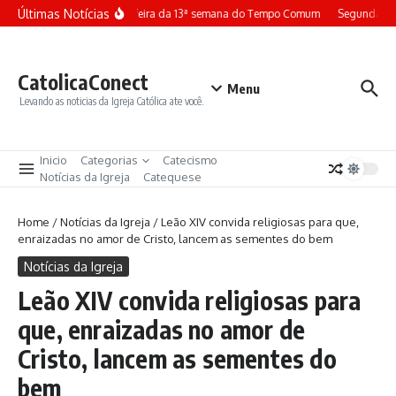
Ir para o conteúdo
Últimas Notícias
Terça-feira da 13ª semana do Tempo Comum
Segunda-fei
CatolicaConect
Menu
Levando as noticias da Igreja Católica ate você.
Inicio
Categorias
Catecismo
Notícias da Igreja
Catequese
Home
/
Notícias da Igreja
/
Leão XIV convida religiosas para que,
enraizadas no amor de Cristo, lancem as sementes do bem
Notícias da Igreja
Leão XIV convida religiosas para
que, enraizadas no amor de
Cristo, lancem as sementes do
bem