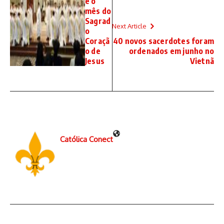
e o
mês do
Sagrad
Next Article
o
Coraçã
40 novos sacerdotes foram
o de
ordenados em junho no
Jesus
Vietnã
Católica Conect