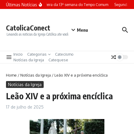
Ir para o conteúdo
Últimas Notícias
Terça-feira da 13ª semana do Tempo Comum
Segunda-fei
CatolicaConect
Menu
Levando as noticias da Igreja Católica ate você.
Inicio
Categorias
Catecismo
Notícias da Igreja
Catequese
Home
/
Notícias da Igreja
/
Leão XIV e a próxima encíclica
Notícias da Igreja
Leão XIV e a próxima encíclica
17 de julho de 2025