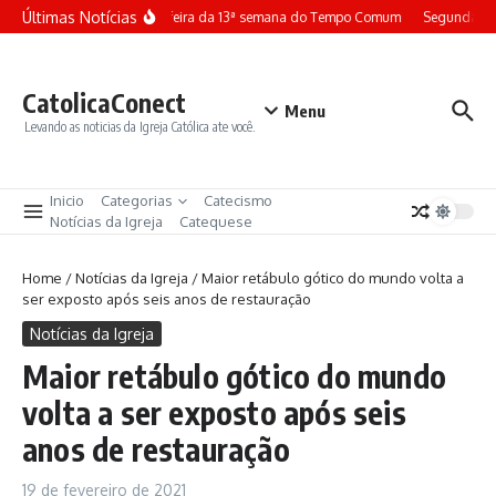
Ir para o conteúdo
Últimas Notícias
Terça-feira da 13ª semana do Tempo Comum
Segunda-fei
CatolicaConect
Menu
Levando as noticias da Igreja Católica ate você.
Inicio
Categorias
Catecismo
Notícias da Igreja
Catequese
Home
/
Notícias da Igreja
/
Maior retábulo gótico do mundo volta a
ser exposto após seis anos de restauração
Notícias da Igreja
Maior retábulo gótico do mundo
volta a ser exposto após seis
anos de restauração
19 de fevereiro de 2021