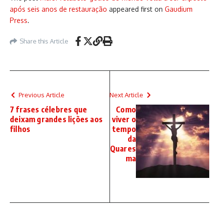
após seis anos de restauração
appeared first on
Gaudium
Press
.
Share this Article
Previous Article
Next Article
7 frases célebres que
Como
deixam grandes lições aos
viver o
filhos
tempo
da
Quares
ma