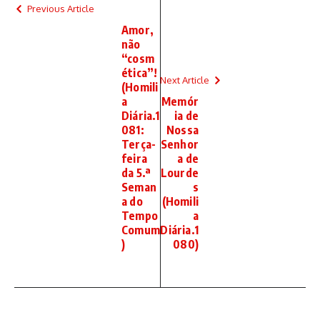
Previous Article
Amor,
não
“cosm
ética”!
Next Article
(Homili
a
Memór
Diária.1
ia de
081:
Nossa
Terça-
Senhor
feira
a de
da 5.ª
Lourde
Seman
s
a do
(Homili
Tempo
a
Comum
Diária.1
)
080)