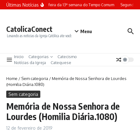
Ir para o conteúdo
Últimas Notícias
Terça-feira da 13ª semana do Tempo Comum
Segunda-fe
CatolicaConect
Menu
Levando as noticias da Igreja Católica ate você.
Inicio
Categorias
Catecismo
Notícias da Igreja
Catequese
Home
/
Sem categoria
/
Memória de Nossa Senhora de Lourdes
(Homilia Diária.1080)
Sem categoria
Memória de Nossa Senhora de
Lourdes (Homilia Diária.1080)
12 de fevereiro de 2019