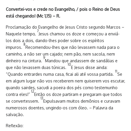
Convertei-vos e crede no Evangelho, / pois o Reino de Deus
está chegando! (Mc 1,15) – R.
Proclamação do Evangelho de Jesus Cristo segundo Marcos –
7
Naquele tempo,
Jesus chamou os doze e começou a enviá-
los dois a dois, dando-lhes poder sobre os espíritos
8
impuros.
Recomendou-lhes que não levassem nada para o
caminho, a não ser um cajado; nem pão, nem sacola, nem
9
dinheiro na cintura.
Mandou que andassem de sandálias e
10
que não levassem duas túnicas.
E Jesus disse ainda:
11
“Quando entrardes numa casa, ficai ali até vossa partida.
Se
em algum lugar não vos receberem nem quiserem vos escutar,
quando sairdes, sacudi a poeira dos pés como testemunho
12
contra eles!”
Então os doze partiram e pregaram que todos
13
se convertessem.
Expulsavam muitos demônios e curavam
numerosos doentes, ungindo-os com óleo. – Palavra da
salvação.
Reflexão: