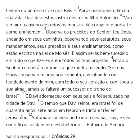
1
Leitura do primeiro livro dos Reis –
Aproximando-se o fim da
2
sua vida, Davi deu estas instruções a seu filho Salomão:
“Vou
seguir o caminho de todos os mortais. Sê corajoso e porta-te
3
como um homem.
Observa os preceitos do Senhor, teu Deus,
andando em seus caminhos, observando seus estatutos, seus
mandamentos, seus preceitos e seus ensinamentos, como
estão escritos na Lei de Moisés. E assim serás bem-sucedido
4
em tudo o que fizeres e em todos os teus projetos.
Então o
Senhor cumprirá a promessa que me fez, dizendo: ‘Se teus
filhos conservarem uma boa conduta, caminhando com
lealdade diante de mim, com todo o seu coração e com toda a
sua alma, jamais te faltará um sucessor no trono de
10
Israel’”.
E Davi adormeceu com seus pais e foi sepultado na
11
cidade de Davi.
O tempo que Davi reinou em Israel foi de
quarenta anos: sete anos em Hebron e trinta e três em
12
Jerusalém.
Salomão sucedeu no trono a seu pai, Davi, e seu
reino ficou solidamente estabelecido. – Palavra do Senhor.
Salmo Responsorial:
1 Crônicas 29