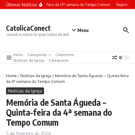
Ir para o conteúdo
Últimas Notícias
Terça-feira da 13ª semana do Tempo Comum
Segunda-fe
CatolicaConect
Menu
Levando as noticias da Igreja Católica ate você.
Inicio
Categorias
Catecismo
Notícias da Igreja
Catequese
Home
/
Notícias da Igreja
/
Memória de Santa Águeda – Quinta-feira
da 4ª semana do Tempo Comum
Notícias da Igreja
Memória de Santa Águeda –
Quinta-feira da 4ª semana do
Tempo Comum
5 de fevereiro de 2026