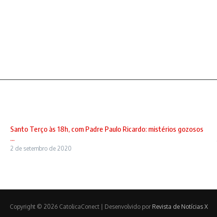
Santo Terço às 18h, com Padre Paulo Ricardo: mistérios gozosos
...
2 de setembro de 2020
Copyright © 2026 CatolicaConect | Desenvolvido por
Revista de Notícias X