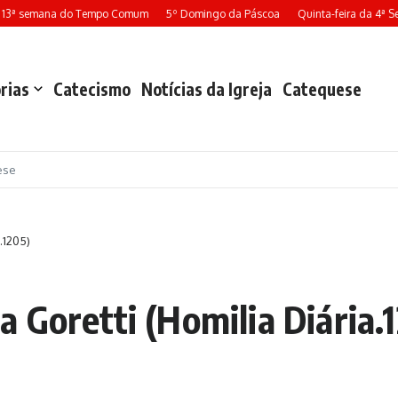
 13ª semana do Tempo Comum
5º Domingo da Páscoa
Quinta-feira da 4ª 
rias
Catecismo
Notícias da Igreja
Catequese
ese
.1205)
 Goretti (Homilia Diária.