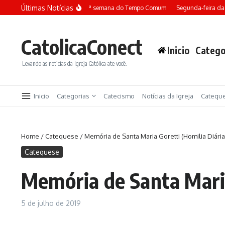
Ir para o conteúdo
Últimas Notícias
Terça-feira da 13ª semana do Tempo Comum
Segunda-feira da
CatolicaConect
Inicio
Catego
Levando as noticias da Igreja Católica ate você.
Inicio
Categorias
Catecismo
Notícias da Igreja
Catequ
Home
/
Catequese
/
Memória de Santa Maria Goretti (Homilia Diária
Catequese
Memória de Santa Maria
5 de julho de 2019