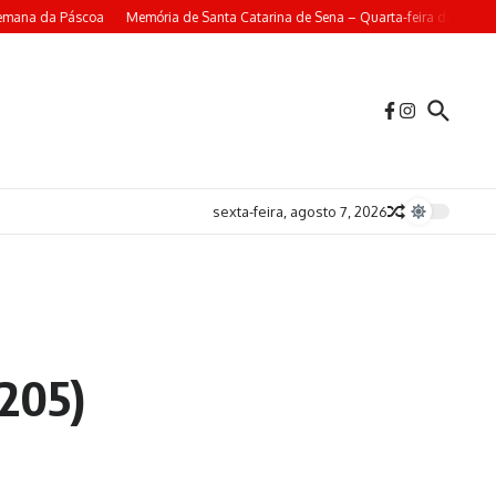
Semana da Páscoa
Memória de Santa Catarina de Sena – Quarta-feira da 4ª Se
sexta-feira, agosto 7, 2026
1205)