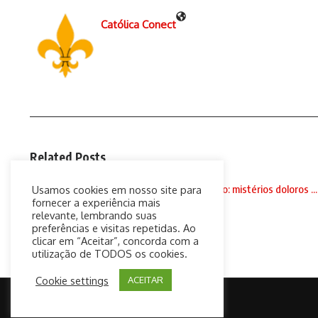
Católica Conect
Related Posts
Santo Terço às 18h, com Padre Paulo Ricardo: mistérios doloros ...
Usamos cookies em nosso site para
fornecer a experiência mais
2 de setembro de 2020
relevante, lembrando suas
preferências e visitas repetidas. Ao
clicar em “Aceitar”, concorda com a
utilização de TODOS os cookies.
Cookie settings
ACEITAR