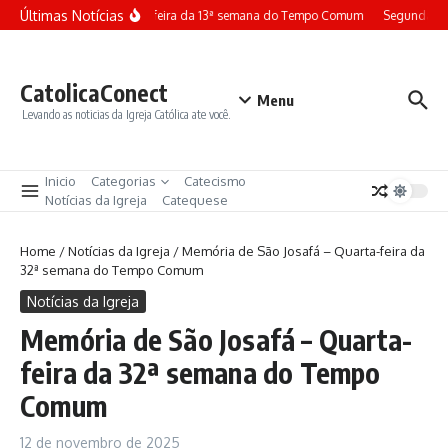
Ir para o conteúdo
Últimas Notícias
Terça-feira da 13ª semana do Tempo Comum
Segunda-fe
CatolicaConect
Menu
Levando as noticias da Igreja Católica ate você.
Inicio
Categorias
Catecismo
Notícias da Igreja
Catequese
Home
/
Notícias da Igreja
/
Memória de São Josafá – Quarta-feira da
32ª semana do Tempo Comum
Notícias da Igreja
Memória de São Josafá – Quarta-
feira da 32ª semana do Tempo
Comum
12 de novembro de 2025