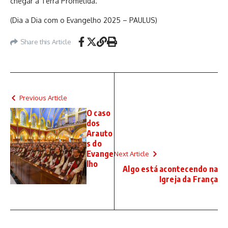
chegar à Terra Prometida.
(Dia a Dia com o Evangelho 2025 – PAULUS)
Share this Article
Previous Article
O caso
dos
Arauto
s do
Evange
Next Article
lho
Algo está acontecendo na
Igreja da França