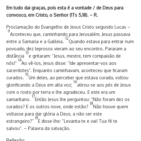
Em tudo dai graças, pois esta é a vontade / de Deus para
convosco, em Cristo, o Senhor (1Ts 5,18). – R.
Proclamação do Evangelho de Jesus Cristo segundo Lucas –
11
Aconteceu que, caminhando para Jerusalém, Jesus passava
12
entre a Samaria e a Galileia.
Quando estava para entrar num
povoado, dez leprosos vieram ao seu encontro. Pararam a
13
distância
e gritaram: “Jesus, mestre, tem compaixão de
14
nós!”
Ao vê-los, Jesus disse: “Ide apresentar-vos aos
sacerdotes”. Enquanto caminhavam, aconteceu que ficaram
15
curados.
Um deles, ao perceber que estava curado, voltou
16
glorificando a Deus em alta voz;
atirou-se aos pés de Jesus
com o rosto por terra e lhe agradeceu. E este era um
17
samaritano.
Então Jesus lhe perguntou: “Não foram dez os
18
curados? E os outros nove, onde estão?
Não houve quem
voltasse para dar glória a Deus, a não ser este
19
estrangeiro?”
E disse-lhe: “Levanta-te e vai! Tua fé te
salvou”. – Palavra da salvação.
Reflexão: