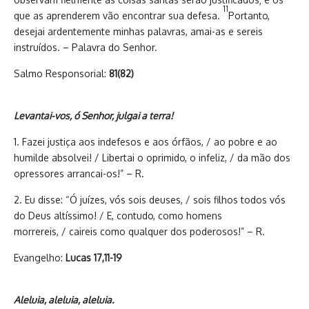
11
que as aprenderem vão encontrar sua defesa.
Portanto,
desejai ardentemente minhas palavras, amai-as e sereis
instruídos. – Palavra do Senhor.
Salmo Responsorial:
81(82)
Levantai-vos, ó Senhor, julgai a terra!
1. Fazei justiça aos indefesos e aos órfãos, / ao pobre e ao
humilde absolvei! / Libertai o oprimido, o infeliz, / da mão dos
opressores arrancai-os!” – R.
2. Eu disse: “Ó juízes, vós sois deuses, / sois filhos todos vós
do Deus altíssimo! / E, contudo, como homens
morrereis, / caireis como qualquer dos poderosos!” – R.
Evangelho:
Lucas 17,11-19
Aleluia, aleluia, aleluia.