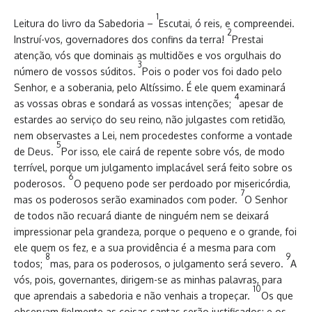
1
Leitura do livro da Sabedoria –
Escutai, ó reis, e compreendei.
2
Instruí-vos, governadores dos confins da terra!
Prestai
atenção, vós que dominais as multidões e vos orgulhais do
3
número de vossos súditos.
Pois o poder vos foi dado pelo
Senhor, e a soberania, pelo Altíssimo. É ele quem examinará
4
as vossas obras e sondará as vossas intenções;
apesar de
estardes ao serviço do seu reino, não julgastes com retidão,
nem observastes a Lei, nem procedestes conforme a vontade
5
de Deus.
Por isso, ele cairá de repente sobre vós, de modo
terrível, porque um julgamento implacável será feito sobre os
6
poderosos.
O pequeno pode ser perdoado por misericórdia,
7
mas os poderosos serão examinados com poder.
O Senhor
de todos não recuará diante de ninguém nem se deixará
impressionar pela grandeza, porque o pequeno e o grande, foi
ele quem os fez, e a sua providência é a mesma para com
8
9
todos;
mas, para os poderosos, o julgamento será severo.
A
vós, pois, governantes, dirigem-se as minhas palavras, para
10
que aprendais a sabedoria e não venhais a tropeçar.
Os que
observam fielmente as coisas santas serão justificados; e os