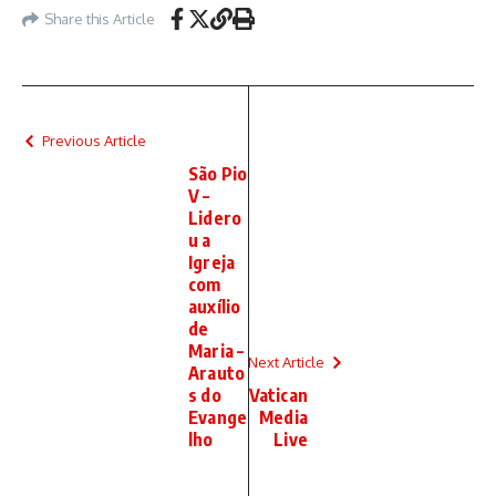
Share this Article
Previous Article
São Pio
V –
Lidero
u a
Igreja
com
auxílio
de
Maria –
Next Article
Arauto
s do
Vatican
Evange
Media
lho
Live