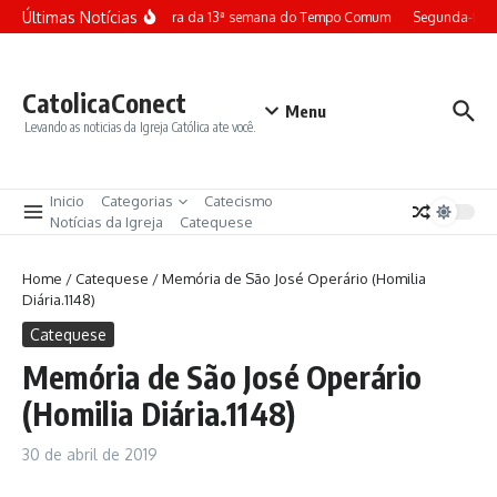
Ir para o conteúdo
Últimas Notícias
Terça-feira da 13ª semana do Tempo Comum
Segunda-feir
CatolicaConect
Menu
Levando as noticias da Igreja Católica ate você.
Inicio
Categorias
Catecismo
Notícias da Igreja
Catequese
Home
/
Catequese
/
Memória de São José Operário (Homilia
Diária.1148)
Catequese
Memória de São José Operário
(Homilia Diária.1148)
30 de abril de 2019