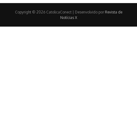
Copyright © 2026 CatolicaConect | Desenvolvido por
Revista de
Notícias X