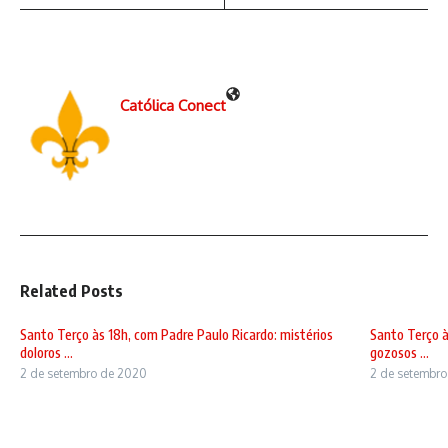
Católica Conect
Related Posts
Santo Terço às 18h, com Padre Paulo Ricardo: mistérios
Santo Terço à
doloros ...
gozosos ...
2 de setembro de 2020
2 de setembr