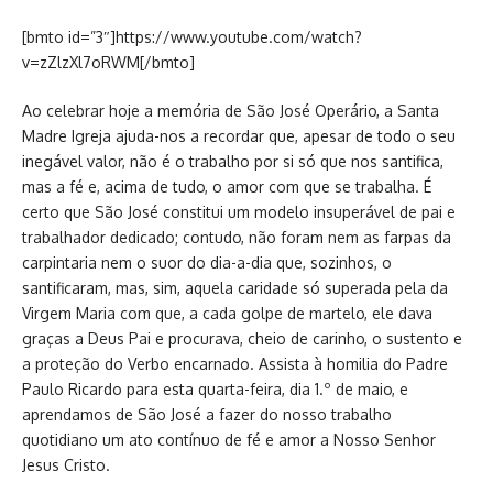
[bmto id=”3″]https://www.youtube.com/watch?
v=zZlzXl7oRWM[/bmto]
Ao celebrar hoje a memória de São José Operário, a Santa
Madre Igreja ajuda-nos a recordar que, apesar de todo o seu
inegável valor, não é o trabalho por si só que nos santifica,
mas a fé e, acima de tudo, o amor com que se trabalha. É
certo que São José constitui um modelo insuperável de pai e
trabalhador dedicado; contudo, não foram nem as farpas da
carpintaria nem o suor do dia-a-dia que, sozinhos, o
santificaram, mas, sim, aquela caridade só superada pela da
Virgem Maria com que, a cada golpe de martelo, ele dava
graças a Deus Pai e procurava, cheio de carinho, o sustento e
a proteção do Verbo encarnado. Assista à homilia do Padre
Paulo Ricardo para esta quarta-feira, dia 1.º de maio, e
aprendamos de São José a fazer do nosso trabalho
quotidiano um ato contínuo de fé e amor a Nosso Senhor
Jesus Cristo.