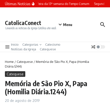
Ir para o conteúdo
Últimas Notícias
Terça-feira da 13ª semana do Tempo Comum
Segunda-fe
CatolicaConect
Menu
Levando as noticias da Igreja Católica ate você.
Inicio
Categorias
Catecismo
Notícias da Igreja
Catequese
Home
/
Catequese
/
Memória de São Pio X, Papa (Homilia
Diária.1244)
Catequese
Memória de São Pio X, Papa
(Homilia Diária.1244)
20 de agosto de 2019