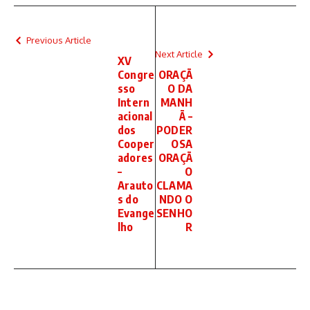
Previous Article
Next Article
XV
Congre
ORAÇÃ
sso
O DA
Intern
MANH
acional
Ã –
dos
PODER
Cooper
OSA
adores
ORAÇÃ
–
O
Arauto
CLAMA
s do
NDO O
Evange
SENHO
lho
R