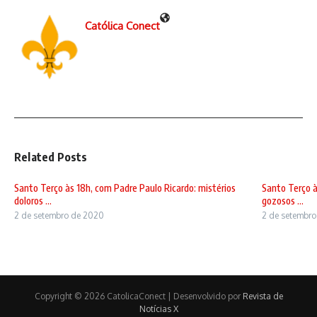
Católica Conect
Related Posts
Santo Terço às 18h, com Padre Paulo Ricardo: mistérios
Santo Terço à
doloros ...
gozosos ...
2 de setembro de 2020
2 de setembr
Copyright © 2026 CatolicaConect | Desenvolvido por
Revista de
Notícias X