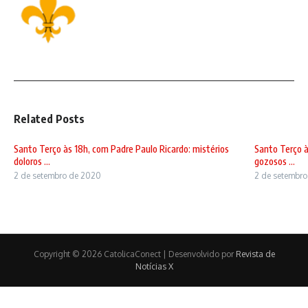
Related Posts
Santo Terço às 18h, com Padre Paulo Ricardo: mistérios
Santo Terço à
doloros ...
gozosos ...
2 de setembro de 2020
2 de setembr
Copyright © 2026 CatolicaConect | Desenvolvido por
Revista de
Notícias X