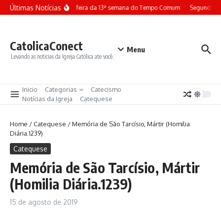
Ir para o conteúdo
Últimas Notícias
Terça-feira da 13ª semana do Tempo Comum
Segunda-fe
CatolicaConect
Menu
Levando as noticias da Igreja Católica ate você.
Inicio
Categorias
Catecismo
Notícias da Igreja
Catequese
Home
/
Catequese
/
Memória de São Tarcísio, Mártir (Homilia
Diária.1239)
Catequese
Memória de São Tarcísio, Mártir
(Homilia Diária.1239)
15 de agosto de 2019