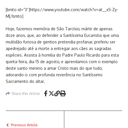
[bmto id=”3″]https://www.youtube.com/watch?v=at__xS-Zy-
M[/bmto]
Hoje, fazemos memória de São Tarcísio, mártir de apenas
doze anos, que, ao defender a Santíssima Eucaristia que uma
multidão furiosa de gentios pretendia profanar, preferiu ser
apedrejado até a morte a entregar aos cães as sagradas
espécies. Assista à homilia do Padre Paulo Ricardo para esta
quinta-feira, dia 15 de agosto, e aprendamos com o exemplo
deste santo menino a amar Cristo mais do que tudo,
adorando-o com profunda reverência no Santíssimo
Sacramento do altar.
Share this Article
Previous Article