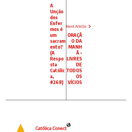
A
Unção
dos
Enfer
Next Article
mos é
um
ORAÇÃ
sacram
O DA
ento?
MANH
(A
Ã –
Respo
LIVRES
sta
DE
Católic
TODOS
a,
OS
#268)
VÍCIOS
Católica Conect