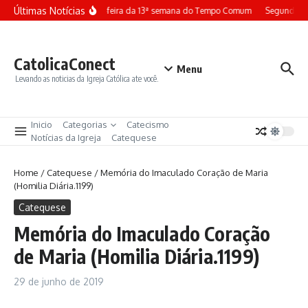
Ir para o conteúdo
Últimas Notícias
Terça-feira da 13ª semana do Tempo Comum
Segunda-fe
CatolicaConect
Menu
Levando as noticias da Igreja Católica ate você.
Inicio
Categorias
Catecismo
Notícias da Igreja
Catequese
Home
/
Catequese
/
Memória do Imaculado Coração de Maria
(Homilia Diária.1199)
Catequese
Memória do Imaculado Coração
de Maria (Homilia Diária.1199)
29 de junho de 2019