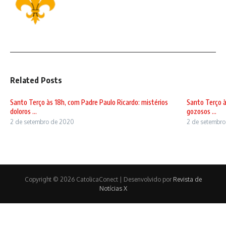
Related Posts
Santo Terço às 18h, com Padre Paulo Ricardo: mistérios
Santo Terço à
doloros ...
gozosos ...
2 de setembro de 2020
2 de setembr
Copyright © 2026 CatolicaConect | Desenvolvido por
Revista de
Notícias X