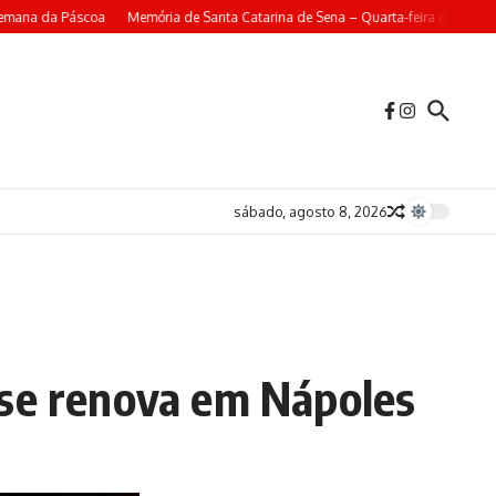
ana da Páscoa
Memória de Santa Catarina de Sena – Quarta-feira da 4ª Seman
sábado, agosto 8, 2026
 se renova em Nápoles