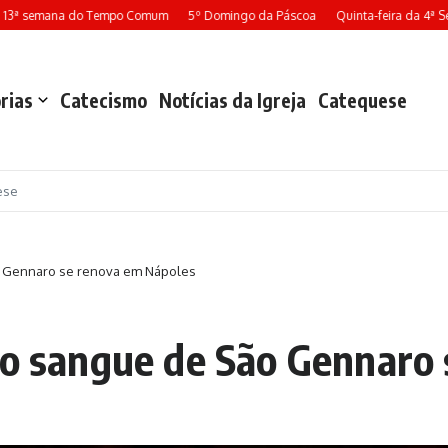
ª semana do Tempo Comum
5º Domingo da Páscoa
Quinta-feira da 4ª Sem
rias
Catecismo
Notícias da Igreja
Catequese
ese
o Gennaro se renova em Nápoles
do sangue de São Gennaro