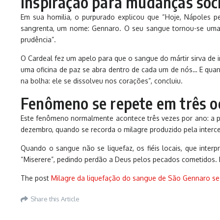
Inspiração para mudanças soci
Em sua homilia, o purpurado explicou que “Hoje, Nápoles 
sangrenta, um nome: Gennaro. O seu sangue tornou-se uma 
prudência”.
O Cardeal fez um apelo para que o sangue do mártir sirva de 
uma oficina de paz se abra dentro de cada um de nós… E quan
na bolha: ele se dissolveu nos corações”, concluiu.
Fenômeno se repete em três o
Este fenômeno normalmente acontece três vezes por ano: a pri
dezembro, quando se recorda o milagre produzido pela interc
Quando o sangue não se liquefaz, os fiéis locais, que inte
“Miserere”, pedindo perdão a Deus pelos pecados cometidos. D
The post
Milagre da liquefação do sangue de São Gennaro s
Share this Article