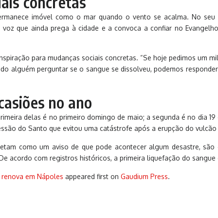
ais concretas
permanece imóvel como o mar quando o vento se acalma. No seu c
voz que ainda prega à cidade e a convoca a confiar no Evangelho
inspiração para mudanças sociais concretas. “Se hoje pedimos um mi
do alguém perguntar se o sangue se dissolveu, podemos responder: 
casiões no ano
meira delas é no primeiro domingo de maio; a segunda é no dia 19 d
essão do Santo que evitou uma catástrofe após a erupção do vulcão 
rpretam como um aviso de que pode acontecer algum desastre, são 
e acordo com registros históricos, a primeira liquefação do sangue
e renova em Nápoles
appeared first on
Gaudium Press
.