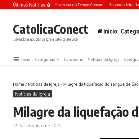
Ir para o conteúdo
Últimas Notícias
Terça-feira da 13ª semana do Tempo Comum
Segunda-feira da 13
CatolicaConect
Inicio
Catego
Levando as noticias da Igreja Católica ate você.
Inicio
Categorias
Catecismo
Notícias da Igreja
Catequ
Home
/
Notícias da Igreja
/
Milagre da liquefação do sangue de Sã
Notícias da Igreja
Milagre da liquefação 
19 de setembro de 2025