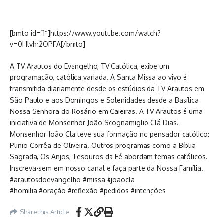
[bmto id=”1″]https://www.youtube.com/watch?
v=0Hlvhr2OPFA[/bmto]
A TV Arautos do Evangelho, TV Católica, exibe um
programação, católica variada. A Santa Missa ao vivo é
transmitida diariamente desde os estúdios da TV Arautos em
São Paulo e aos Domingos e Solenidades desde a Basílica
Nossa Senhora do Rosário em Caieiras. A TV Arautos é uma
iniciativa de Monsenhor João Scognamiglio Clá Dias.
Monsenhor João Clá teve sua formação no pensador católico:
Plinio Corrêa de Oliveira. Outros programas como a Bíblia
Sagrada, Os Anjos, Tesouros da Fé abordam temas católicos.
Inscreva-sem em nosso canal e faça parte da Nossa Família.
#arautosdoevangelho #missa #joaocla
#homilia #oração #reflexão #pedidos #intenções
Share this Article