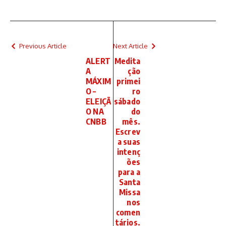
Previous Article
Next Article
ALERT
Medita
A
ção
MÁXIM
primei
O –
ro
ELEIÇÃ
sábado
O NA
do
CNBB
mês.
Escrev
a suas
intenç
ões
para a
Santa
Missa
nos
comen
tários.