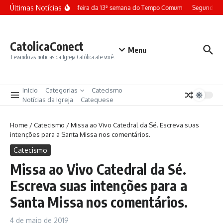
Ir para o conteúdo
Últimas Notícias
Terça-feira da 13ª semana do Tempo Comum
Segunda-fe
CatolicaConect
Menu
Levando as noticias da Igreja Católica ate você.
Inicio
Categorias
Catecismo
Notícias da Igreja
Catequese
Home
/
Catecismo
/
Missa ao Vivo Catedral da Sé. Escreva suas
intenções para a Santa Missa nos comentários.
Catecismo
Missa ao Vivo Catedral da Sé.
Escreva suas intenções para a
Santa Missa nos comentários.
4 de maio de 2019