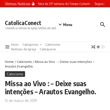
Ir para o conteúdo
Últimas Notícias
Terça-feira da 13ª semana do Tempo Comum
Segunda-fe
CatolicaConect
Menu
Levando as noticias da Igreja Católica ate você.
Inicio
Categorias
Catecismo
Notícias da Igreja
Catequese
Home
/
Catecismo
/
Missa ao Vivo : – Deixe suas intenções –
Arautos Evangelho.
Catecismo
Missa ao Vivo : – Deixe suas
intenções – Arautos Evangelho.
12 de março de 2019