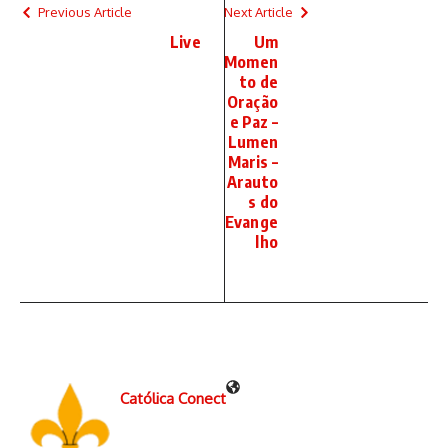
Previous Article
Next Article
Live
Um
Momen
to de
Oração
e Paz –
Lumen
Maris –
Arauto
s do
Evange
lho
Católica Conect