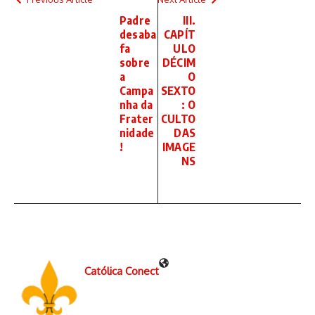
Padre
III.
desaba
CAPÍT
fa
ULO
sobre
DÉCIM
a
O
Campa
SEXTO
nha da
: O
Frater
CULTO
nidade
DAS
!
IMAGE
NS
Católica Conect