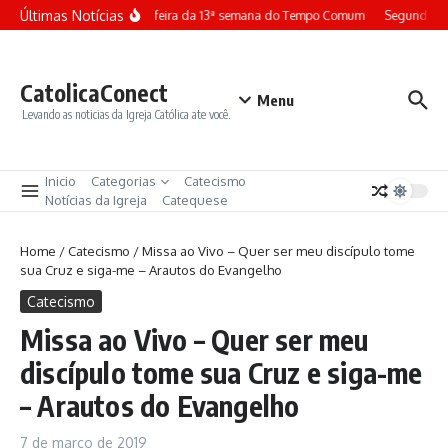
Ir para o conteúdo
Últimas Notícias
Terça-feira da 13ª semana do Tempo Comum
Segunda-fe
CatolicaConect
Menu
Levando as noticias da Igreja Católica ate você.
Inicio
Categorias
Catecismo
Notícias da Igreja
Catequese
Home
/
Catecismo
/
Missa ao Vivo – Quer ser meu discípulo tome
sua Cruz e siga-me – Arautos do Evangelho
Catecismo
Missa ao Vivo – Quer ser meu
discípulo tome sua Cruz e siga-me
– Arautos do Evangelho
7 de março de 2019