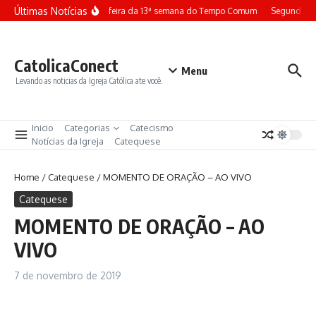
Ir para o conteúdo
Últimas Notícias
Terça-feira da 13ª semana do Tempo Comum
Segunda-fe
CatolicaConect
Menu
Levando as noticias da Igreja Católica ate você.
Inicio
Categorias
Catecismo
Notícias da Igreja
Catequese
Home
/
Catequese
/
MOMENTO DE ORAÇÃO – AO VIVO
Catequese
MOMENTO DE ORAÇÃO – AO
VIVO
7 de novembro de 2019