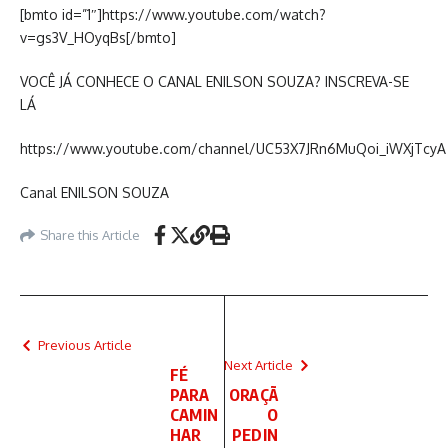
[bmto id=”1″]https://www.youtube.com/watch?
v=gs3V_HOyqBs[/bmto]
VOCÊ JÁ CONHECE O CANAL ENILSON SOUZA? INSCREVA-SE
LÁ
https://www.youtube.com/channel/UC53X7JRn6MuQoi_iWXjTcyA
Canal ENILSON SOUZA
Share this Article
Previous Article
Next Article
FÉ
PARA
ORAÇÃ
CAMIN
O
HAR
PEDIN