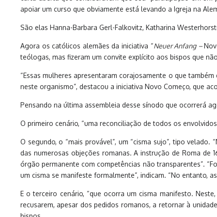
apoiar um curso que obviamente está levando a Igreja na Alema
São elas Hanna-Barbara Gerl-Falkovitz, Katharina Westerhors
Agora os católicos alemães da iniciativa “
Neuer Anfang –
Nov
teólogas, mas fizeram um convite explícito aos bispos que
“Essas mulheres apresentaram corajosamente o que também de
neste organismo”, destacou a iniciativa Novo Começo, que aco
Pensando na última assembleia desse sínodo que ocorrerá 
O primeiro cenário, “uma reconciliação de todos os envolvidos
O segundo, o “mais provável”, um “cisma sujo”, tipo velado
das numerosas objeções romanas. A instrução de Roma de 16 
órgão permanente com competências não transparentes”. “Forma
um cisma se manifeste formalmente”, indicam. “No entanto, as
E o terceiro cenário, “que ocorra um cisma manifesto. Neste,
recusarem, apesar dos pedidos romanos, a retornar à unidade
bispos.