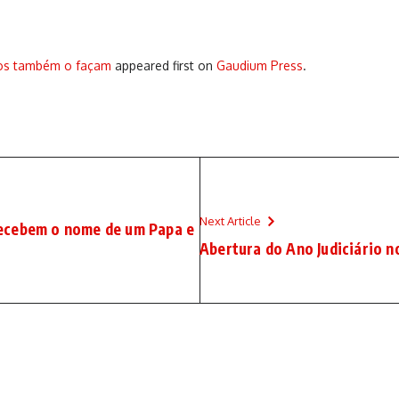
pos também o façam
appeared first on
Gaudium Press
.
Next Article
ecebem o nome de um Papa e
Abertura do Ano Judiciário n