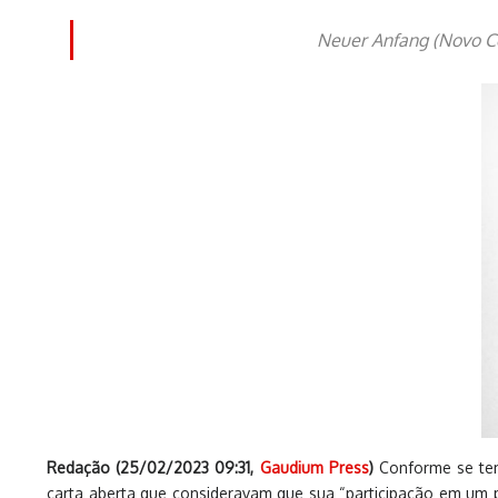
Neuer Anfang (Novo Com
Redação (
25/02/2023 09:31
,
Gaudium Press
)
Conforme se tem
carta aberta que consideravam que sua “participação em um pr