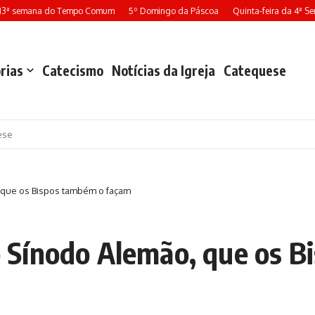
3ª semana do Tempo Comum
5º Domingo da Páscoa
Quinta-feira da 4ª Sem
rias
Catecismo
Notícias da Igreja
Catequese
ese
que os Bispos também o façam
Sínodo Alemão, que os B