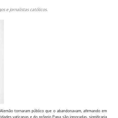
 e jornalistas católicos.
l Alemão tornaram público que o abandonavam, afirmando em
dades vaticanas e do próprio Papa são ignoradas, significaria