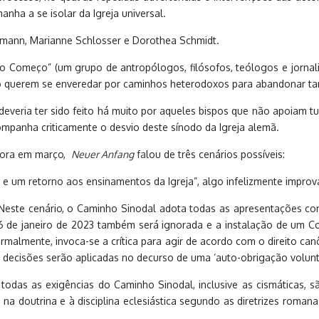
nha a se isolar da Igreja universal.
tmann, Marianne Schlosser e Dorothea Schmidt.
o Começo” (um grupo de antropólogos, filósofos, teólogos e jornal
 não querem se enveredar por caminhos heterodoxos para abandonar
veria ter sido feito há muito por aqueles bispos que não apoiam 
mpanha criticamente o desvio deste sínodo da Igreja alemã.
agora em março,
Neuer Anfang
fa
lou de três cenários possíveis:
 e um retorno aos ensinamentos da Igreja”, algo infelizmente improv
. “Neste cenário, o Caminho Sinodal adota todas as apresentações
de janeiro de 2023 também será ignorada e a instalação de um Con
lmente, invoca-se a crítica para agir de acordo com o direito canô
 decisões serão aplicadas no decurso de uma ‘auto-obrigação voluntá
 todas as exigências do Caminho Sinodal, inclusive as cismáticas, s
 na doutrina e à disciplina eclesiástica segundo as diretrizes roma