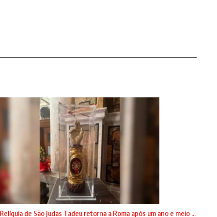
Relíquia de São Judas Tadeu retorna a Roma após um ano e meio ...