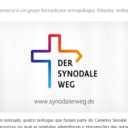
eço) é um grupo formado por antropólogos, filósofos, teólogos
 noticiado, quatro teólogas que faziam parte do Caminho Sinoda
ocesso, no qual as repetidas advertências e intervenções das autori