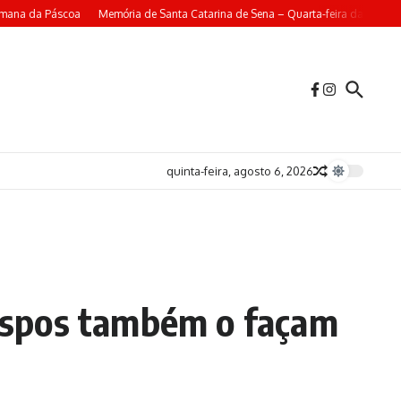
ana da Páscoa
Memória de Santa Catarina de Sena – Quarta-feira da 4ª Sema
quinta-feira, agosto 6, 2026
ispos também o façam