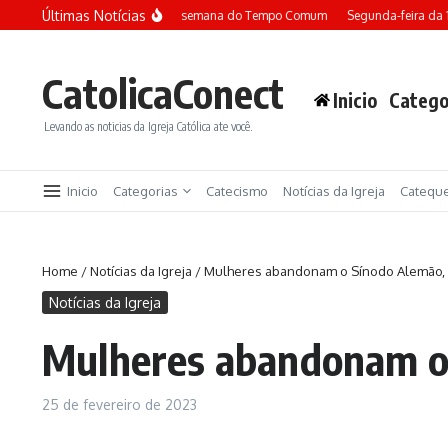
Ir para o conteúdo
Últimas Notícias
Terça-feira da 13ª semana do Tempo Comum
Segunda-feira da 1
CatolicaConect
Inicio
Catego
Levando as noticias da Igreja Católica ate você.
Inicio
Categorias
Catecismo
Notícias da Igreja
Catequ
Home
/
Notícias da Igreja
/
Mulheres abandonam o Sínodo Alemão, 
Notícias da Igreja
Mulheres abandonam o 
25 de fevereiro de 2023