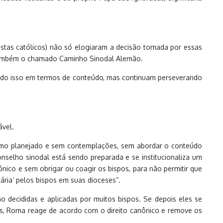
istas católicos) não só elogiaram a decisão tomada por essas
 também o chamado Caminho Sinodal Alemão.
tudo isso em termos de conteúdo, mas continuam perseverando
ável.
 como planejado e sem contemplações, sem abordar o conteúdo
selho sinodal está sendo preparada e se institucionaliza um
nico e sem obrigar ou coagir os bispos, para não permitir que
ria’ pelos bispos em suas dioceses”.
ão decididas e aplicadas por muitos bispos. Se depois eles se
nas, Roma reage de acordo com o direito canônico e remove os