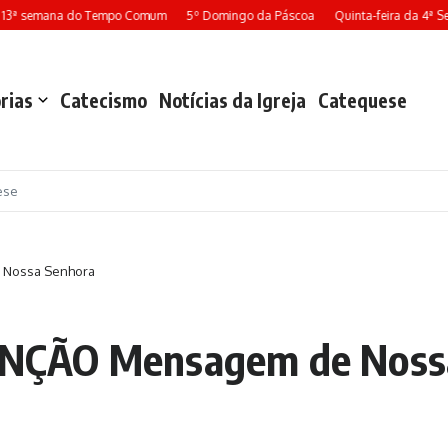
13ª semana do Tempo Comum
5º Domingo da Páscoa
Quinta-feira da 4ª S
rias
Catecismo
Notícias da Igreja
Catequese
ese
 Nossa Senhora
NÇÃO Mensagem de Noss