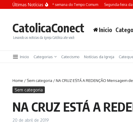
Ir para o conteúdo
Últimas Notícias
Terça-feira da 13ª semana do Tempo Comum
Segunda-feira da 
CatolicaConect
Inicio
Catego
Levando as noticias da Igreja Católica ate você.
Inicio
Categorias
Catecismo
Notícias da Igreja
Catequ
Home
/
Sem categoria
/
NA CRUZ ESTÁ A REDENÇÃO Mensagem de
Sem categoria
NA CRUZ ESTÁ A REDE
20 de abril de 2019