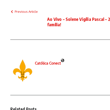
Previous Article
Ao Vivo – Solene Vigília Pascal –
família!
Católica Conect
Related Posts