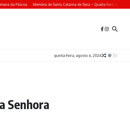
emana da Páscoa
Memória de Santa Catarina de Sena – Quarta-feira da 4ª Sem
quinta-feira, agosto 6, 2026
a Senhora