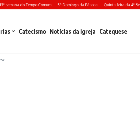
13ª semana do Tempo Comum
5º Domingo da Páscoa
Quinta-feira da 4ª S
rias
Catecismo
Notícias da Igreja
Catequese
ese