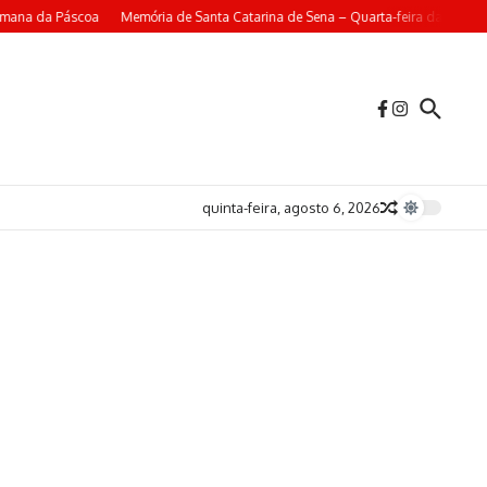
emana da Páscoa
Memória de Santa Catarina de Sena – Quarta-feira da 4ª Sem
quinta-feira, agosto 6, 2026