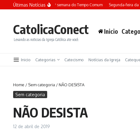
Ir para o conteúdo
Últimas Notícias
Terça-feira da 13ª semana do Tempo Comum
Segunda-feira da 
CatolicaConect
Inicio
Catego
Levando as noticias da Igreja Católica ate você.
Inicio
Categorias
Catecismo
Notícias da Igreja
Catequ
Home
/
Sem categoria
/
NÃO DESISTA
Sem categoria
NÃO DESISTA
12 de abril de 2019