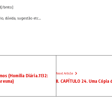
8[/bmto]
io, dúvida, sugestão etc…
Next Article
os (Homilia Diária.1132:
aresma)
II. CAPÍTULO 24. Uma Cópia 