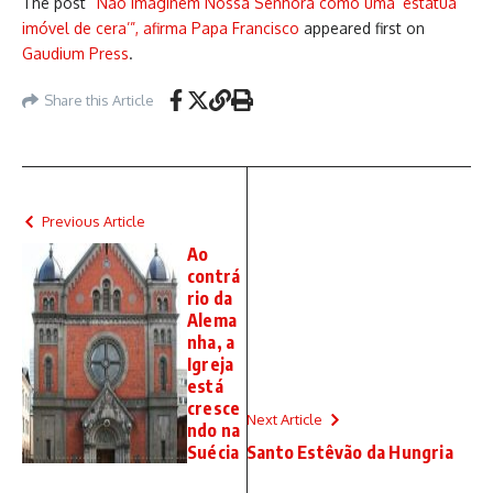
The post
“Não imaginem Nossa Senhora como uma ‘estátua
imóvel de cera’”, afirma Papa Francisco
appeared first on
Gaudium Press
.
Share this Article
Previous Article
Ao
contrá
rio da
Alema
nha, a
Igreja
está
cresce
Next Article
ndo na
Suécia
Santo Estêvão da Hungria