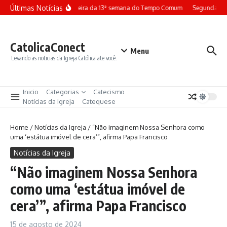
Ir para o conteúdo
Últimas Notícias
Terça-feira da 13ª semana do Tempo Comum
Segunda-fei
CatolicaConect
Menu
Levando as noticias da Igreja Católica ate você.
Inicio
Categorias
Catecismo
Notícias da Igreja
Catequese
Home
/
Notícias da Igreja
/
“Não imaginem Nossa Senhora como
uma ‘estátua imóvel de cera’”, afirma Papa Francisco
Notícias da Igreja
“Não imaginem Nossa Senhora
como uma ‘estátua imóvel de
cera’”, afirma Papa Francisco
15 de agosto de 2024