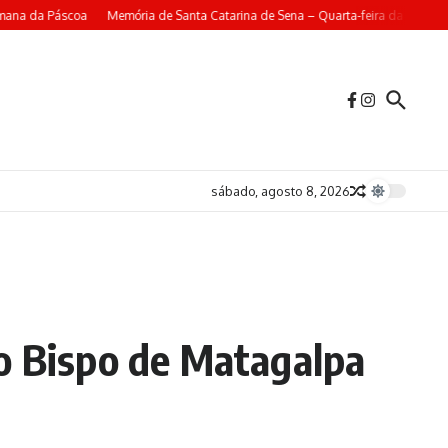
ana da Páscoa
Memória de Santa Catarina de Sena – Quarta-feira da 4ª Seman
sábado, agosto 8, 2026
do Bispo de Matagalpa