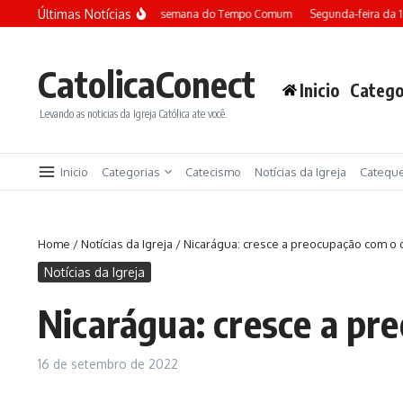
Ir para o conteúdo
Últimas Notícias
Terça-feira da 13ª semana do Tempo Comum
Segunda-feira da 13
CatolicaConect
Inicio
Catego
Levando as noticias da Igreja Católica ate você.
Inicio
Categorias
Catecismo
Notícias da Igreja
Catequ
Home
/
Notícias da Igreja
/
Nicarágua: cresce a preocupação com o 
Notícias da Igreja
Nicarágua: cresce a pr
16 de setembro de 2022