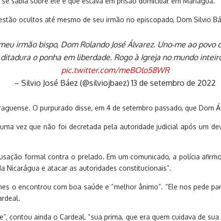
 se sabia sobre ele é que estava em prisão domiciliar em Manágua.
 estão ocultos até mesmo de seu irmão no episcopado, Dom Silvio Báe
eu irmão bispo, Dom Rolando José Álvarez. Uno-me ao povo de
 ditadura o ponha em liberdade. Rogo à Igreja no mundo inteiro
pic.twitter.com/meBOlo58WR
– Silvio José Báez (@silviojbaez) 13 de setembro de 2022
caraguense. O purpurado disse, em 4 de setembro passado, que Dom Á
uma vez que não foi decretada pela autoridade judicial após um devi
usação formal contra o prelado. Em um comunicado, a polícia afir
a Nicarágua e atacar as autoridades constitucionais”.
es o encontrou com boa saúde e “melhor ânimo”. “Ele nos pede para 
ardeal.
arde”, contou ainda o Cardeal, “sua prima, que era quem cuidava de su