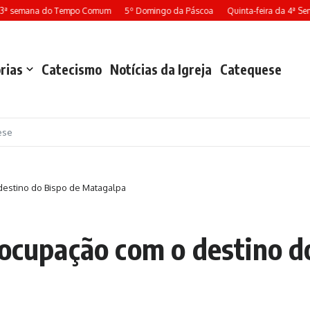
ª semana do Tempo Comum
5º Domingo da Páscoa
Quinta-feira da 4ª Sem
rias
Catecismo
Notícias da Igreja
Catequese
ese
destino do Bispo de Matagalpa
eocupação com o destino 