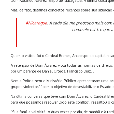
Dom Rolando Álvarez, Bispo de Matagalpa. A última coisa que
Mas, de fato, detalhes concretos recentes sobre sua situação
#Nicarágua
.
A cada dia me preocupo mais com m
como ele está, e que a
Quem o visitou foi o Cardeal Brenes, Arcebispo da capital ni
A retenção de Dom Álvarez viola todas as normas de direito, 
por um parente de Daniel Ortega, Francisco Díaz. .
Nem a Polícia nem o Ministério Público apresentaram uma ac
grupos violentos” “com o objetivo de desestabilizar o Estado d
Na última conversa que teve com Dom Álvarez, o Cardeal Bren
para que possamos resolver logo este conflito”, ressaltou o c
“Sua família vai visitá-lo duas vezes por dia, de manhã e à t