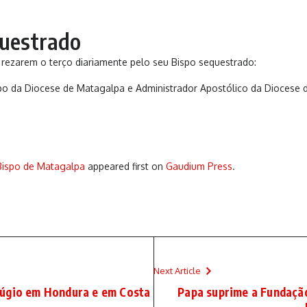
questrado
 rezarem o terço diariamente pelo seu Bispo sequestrado:
po da Diocese de Matagalpa e Administrador Apostólico da Diocese d
Bispo de Matagalpa
appeared first on
Gaudium Press
.
Next Article
fúgio em Hondura e em Costa
Papa suprime a Fundaçã