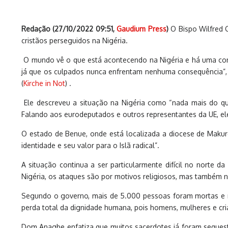
Redação (
27/10/2022 09:51
,
Gaudium Press
)
O Bispo Wilfred C
cristãos perseguidos na Nigéria.
O mundo vê o que está acontecendo na Nigéria e há uma consp
já que os culpados nunca enfrentam nenhuma consequência”, 
(
Kirche in Not
) .
Ele descreveu a situação na Nigéria como “nada mais do 
Falando aos eurodeputados e outros representantes da UE, ele 
O estado de Benue, onde está localizada a diocese de Makur
identidade e seu valor para o Islã radical”.
A situação continua a ser particularmente difícil no norte d
Nigéria, os ataques são por motivos religiosos, mas também no
Segundo o governo, mais de 5.000 pessoas foram mortas e m
perda total da dignidade humana, pois homens, mulheres e cri
Dom Anagbe enfatiza que muitos sacerdotes já foram sequest