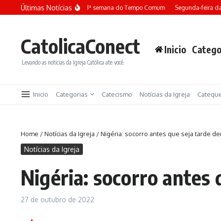
Ir para o conteúdo
Últimas Notícias
Terça-feira da 13ª semana do Tempo Comum
Segunda-feira da 
CatolicaConect
Inicio
Catego
Levando as noticias da Igreja Católica ate você.
Inicio
Categorias
Catecismo
Notícias da Igreja
Catequ
Home
/
Notícias da Igreja
/
Nigéria: socorro antes que seja tarde d
Notícias da Igreja
Nigéria: socorro antes 
27 de outubro de 2022