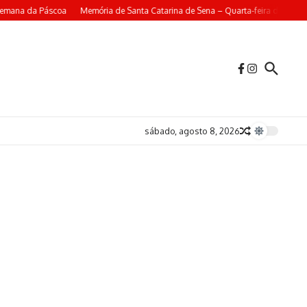
mana da Páscoa
Memória de Santa Catarina de Sena – Quarta-feira da 4ª Sem
sábado, agosto 8, 2026