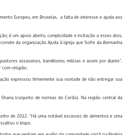
amento Europeu, em Bruxelas, a falta de interesse e ajuda aos
o; é um apoio aberto, cumplicidade e incitação a esses atos,
convite da organização Ajuda à Igreja que Sofre da Alemanha
astores assassinos, banditismo, milícias e assim por diante”.
r com religião.
lação expressou firmemente sua vontade de não entregar sua
 à Sharia (conjunto de normas do Corão). Na região central da
junho de 2022. “Há uma notável escassez de alimentos e uma
ssaltou o bispo.
todos que venham em auxílio da comunidade cristã na Nigéria