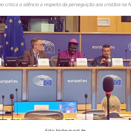
po critica o silêncio a respeito da perseguição aos cristãos na N
Foto: kirche-in-not.de