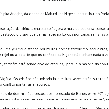
hipka Anagbe, da cidade de Makurdi, na Nigéria, denunciou, no Parl
iração de silêncio, entretanto “agora é mais do que uma conspiraçã
destacou o bispo, que permaneceu na Europa por várias semanas a 
que uma
jihad
que atende por muitos nomes: terrorismo, sequestros, p
rejeitou a ideia de que os conflitos da Nigéria não tinham nada a ve
di, também está sendo alvo de ataques, “porque a maioria da popu
a Nigéria. Os cristãos são minoria lá e muitas vezes estão sujeitos
 conflito por terras e recursos.
ais de dois milhões deslocados no estado de Benue, entre 2011 e 
anças muitas vezes recorrem a meios desumanos para sobreviver”, re
rados ou assassinados este ano. Ele pediu apoio à Europa: “Peço a 