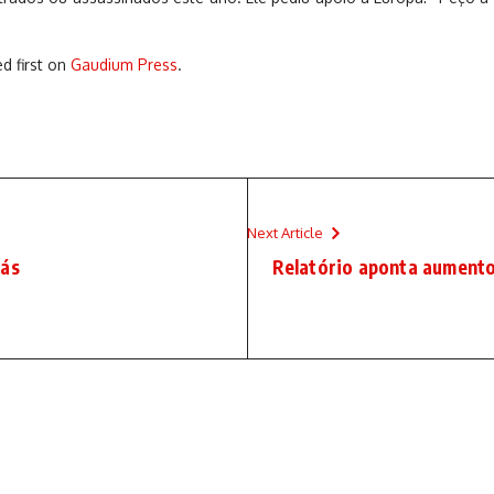
d first on
Gaudium Press
.
Next Article
nás
Relatório aponta aumento 