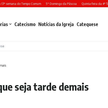
13ª semana do Tempo Comum
5º Domingo da Páscoa
Quinta-feira da 4ª Se
rias
Catecismo
Notícias da Igreja
Catequese
ese
emais
que seja tarde demais