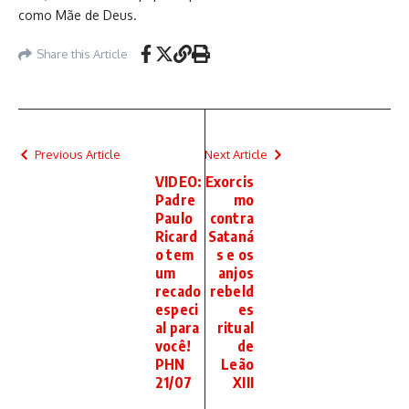
como Mãe de Deus.
Share this Article
Previous Article
Next Article
VIDEO:
Exorcis
Padre
mo
Paulo
contra
Ricard
Sataná
o tem
s e os
um
anjos
recado
rebeld
especi
es
al para
ritual
você!
de
PHN
Leão
21/07
XIII