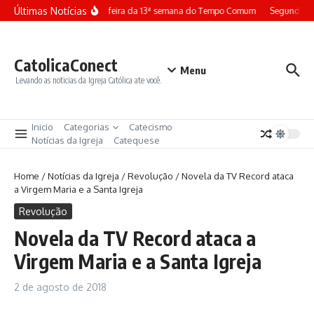
Ir para o conteúdo
Últimas Notícias
Terça-feira da 13ª semana do Tempo Comum
Segunda-fe
CatolicaConect
Menu
Levando as noticias da Igreja Católica ate você.
Inicio
Categorias
Catecismo
Notícias da Igreja
Catequese
Home
/
Notícias da Igreja
/
Revolução
/
Novela da TV Record ataca
a Virgem Maria e a Santa Igreja
Revolução
Novela da TV Record ataca a
Virgem Maria e a Santa Igreja
2 de agosto de 2018