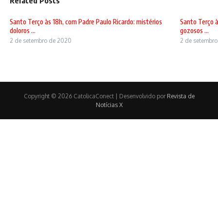
Related Posts
Santo Terço às 18h, com Padre Paulo Ricardo: mistérios
Santo Terço à
doloros ...
gozosos ...
2 de setembro de 2020
2 de setembr
Copyright © 2026 CatolicaConect | Desenvolvido por
Revista de
Notícias X