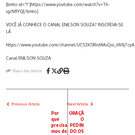
[bmto id=”1″]https://www.youtube.com/watch?v=Th-
igcNfIYQ[/bmto]
VOCÊ JÁ CONHECE O CANAL ENILSON SOUZA? INSCREVA-SE
LÁ
https://www.youtube.com/channel/UC53X7JRn6MuQoi_iWXjTcyA
Canal ENILSON SOUZA
Share this Article
Previous Article
Next Article
Por
ORAÇÃ
que
O
precisa
PEDIN
mos do
DO OS