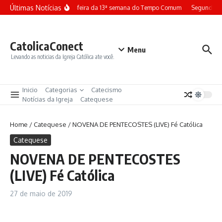
Ir para o conteúdo
Últimas Notícias
Terça-feira da 13ª semana do Tempo Comum
Segunda-fe
CatolicaConect
Menu
Levando as noticias da Igreja Católica ate você.
Inicio
Categorias
Catecismo
Notícias da Igreja
Catequese
Home
/
Catequese
/
NOVENA DE PENTECOSTES (LIVE) Fé Católica
Catequese
NOVENA DE PENTECOSTES
(LIVE) Fé Católica
27 de maio de 2019