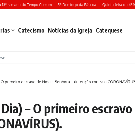
 13ª semana do Tempo Comum
5º Domingo da Páscoa
Quinta-feira da 4ª 
rias
Catecismo
Notícias da Igreja
Catequese
ese
– O primeiro escravo de Nossa Senhora – (Intenção contra o CORONAVÍRUS
 Dia) – O primeiro escravo
RONAVÍRUS).