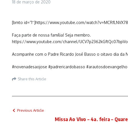
18 de março de 2020
[bmto id=”1″]https://www.youtube.com/watch?v=MCRfLNVX78
Faça parte de nossa família! Seja membro.
https://www.youtube.com/channel/UCV7p2362kGftQc07bpVo
Acompanhe com o Padre Ricardo José Basso o oitavo dia da N
#novenadesaojose #padrericardobasso #arautosdoevangelho 
Share this Article
Previous Article
Missa Ao Vivo – 4a. feira – Quar