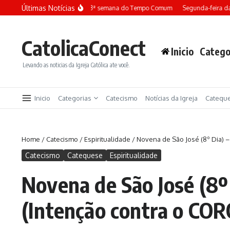
Ir para o conteúdo
Últimas Notícias
Terça-feira da 13ª semana do Tempo Comum
Segunda-feira da
CatolicaConect
Inicio
Catego
Levando as noticias da Igreja Católica ate você.
Inicio
Categorias
Catecismo
Notícias da Igreja
Catequ
Home
/
Catecismo
/
Espiritualidade
/
Novena de São José (8º Dia) 
Catecismo
Catequese
Espiritualidade
Novena de São José (8º
(Intenção contra o CO