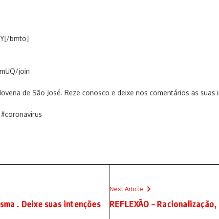
Y[/bmto]
mUQ/join
ovena de São José. Reze conosco e deixe nos comentários as suas 
#coronavirus
Next Article
esma . Deixe suas intenções
REFLEXÃO – Racionalização, 