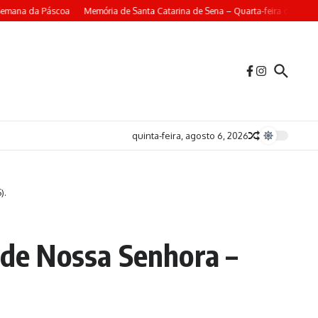
Semana da Páscoa
Memória de Santa Catarina de Sena – Quarta-feira da 4ª Se
quinta-feira, agosto 6, 2026
).
 de Nossa Senhora –