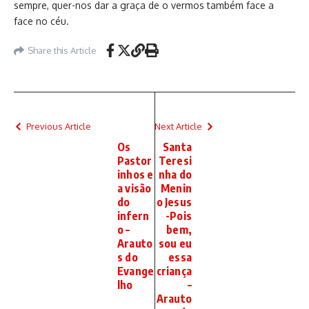
sempre, quer-nos dar a graça de o vermos também face a
face no céu.
Share this Article
Previous Article
Next Article
Os
Santa
Pastor
Teresi
inhos e
nha do
a visão
Menin
do
o Jesus
infern
-Pois
o –
bem,
Arauto
sou eu
s do
essa
Evange
criança
lho
–
Arauto