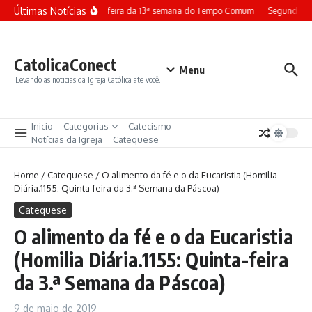
Ir para o conteúdo
Últimas Notícias
Terça-feira da 13ª semana do Tempo Comum
Segunda-fe
CatolicaConect
Menu
Levando as noticias da Igreja Católica ate você.
Inicio
Categorias
Catecismo
Notícias da Igreja
Catequese
Home
/
Catequese
/
O alimento da fé e o da Eucaristia (Homilia
Diária.1155: Quinta-feira da 3.ª Semana da Páscoa)
Catequese
O alimento da fé e o da Eucaristia
(Homilia Diária.1155: Quinta-feira
da 3.ª Semana da Páscoa)
9 de maio de 2019