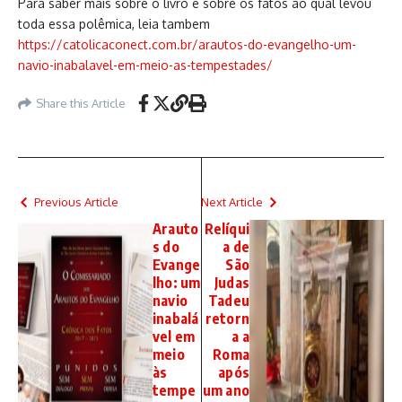
Para saber mais sobre o livro e sobre os fatos ao qual levou
toda essa polêmica, leia tambem
https://catolicaconect.com.br/arautos-do-evangelho-um-
navio-inabalavel-em-meio-as-tempestades/
Share this Article
Previous Article
Next Article
Arauto
Relíqui
s do
a de
Evange
São
lho: um
Judas
navio
Tadeu
inabalá
retorn
vel em
a a
meio
Roma
às
após
tempe
um ano