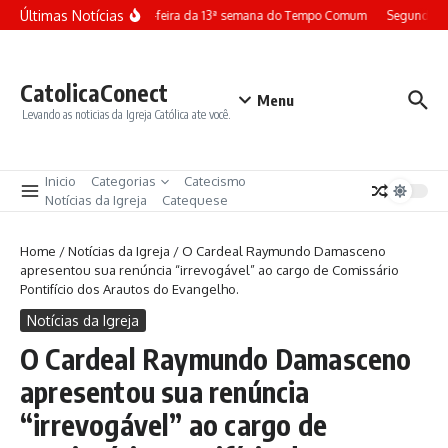
Ir para o conteúdo
Últimas Notícias
Terça-feira da 13ª semana do Tempo Comum
Segunda-fe
CatolicaConect
Menu
Levando as noticias da Igreja Católica ate você.
Inicio
Categorias
Catecismo
Notícias da Igreja
Catequese
Home
/
Notícias da Igreja
/
O Cardeal Raymundo Damasceno
apresentou sua renúncia “irrevogável” ao cargo de Comissário
Pontifício dos Arautos do Evangelho.
Notícias da Igreja
O Cardeal Raymundo Damasceno
apresentou sua renúncia
“irrevogável” ao cargo de