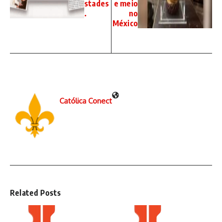
stades
e meio
.
no
México
Católica Conect
Related Posts