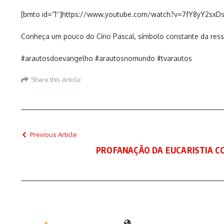
[bmto id=”1″]https://www.youtube.com/watch?v=7fY8yY2sxD
Conheça um pouco do Círio Pascal, símbolo constante da res
#arautosdoevangelho #arautosnomundo #tvarautos
Share this Article
Previous Article
PROFANAÇÃO DA EUCARISTIA 