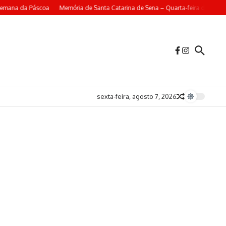
Semana da Páscoa
Memória de Santa Catarina de Sena – Quarta-feira da 4ª Se
sexta-feira, agosto 7, 2026