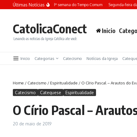
Ir para o conteúdo
Últimas Notícias
Terça-feira da 13ª semana do Tempo Comum
Segunda-feira da
CatolicaConect
Inicio
Catego
Levando as noticias da Igreja Católica ate você.
Inicio
Categorias
Catecismo
Notícias da Igreja
Catequ
Home
/
Catecismo
/
Espiritualidade
/
O Círio Pascal – Arautos do E
Catecismo
Catequese
Espiritualidade
O Círio Pascal – Arauto
20 de maio de 2019