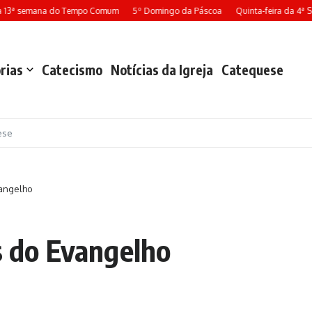
 13ª semana do Tempo Comum
5º Domingo da Páscoa
Quinta-feira da 4ª 
rias
Catecismo
Notícias da Igreja
Catequese
ese
vangelho
s do Evangelho