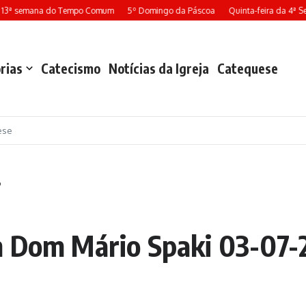
 13ª semana do Tempo Comum
5º Domingo da Páscoa
Quinta-feira da 4ª S
rias
Catecismo
Notícias da Igreja
Catequese
ese
9
m Dom Mário Spaki 03-07-