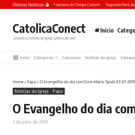
Ir para o conteúdo
Últimas Notícias
Terça-feira da 13ª semana do Tempo Comum
Segunda-feira da
CatolicaConect
Inicio
Catego
Levando as noticias da Igreja Católica ate você.
Inicio
Categorias
Catecismo
Notícias da Igreja
Catequ
Home
/
Papa
/
O Evangelho do dia com Dom Mário Spaki 03-07-201
Notícias da Igreja
Papa
O Evangelho do dia co
3 de julho de 2019