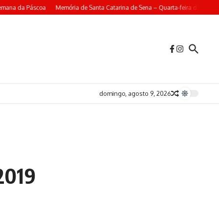
emana da Páscoa
Memória de Santa Catarina de Sena – Quarta-feira da 4ª Sem
domingo, agosto 9, 2026
2019