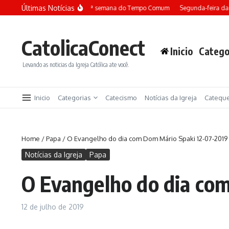
Ir para o conteúdo
Últimas Notícias
Terça-feira da 13ª semana do Tempo Comum
Segunda-feira da
CatolicaConect
Inicio
Catego
Levando as noticias da Igreja Católica ate você.
Inicio
Categorias
Catecismo
Notícias da Igreja
Catequ
Home
/
Papa
/
O Evangelho do dia com Dom Mário Spaki 12-07-2019
Notícias da Igreja
Papa
O Evangelho do dia co
12 de julho de 2019