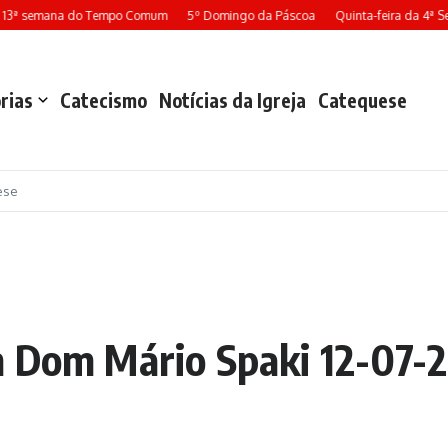
 13ª semana do Tempo Comum
5º Domingo da Páscoa
Quinta-feira da 4ª S
rias
Catecismo
Notícias da Igreja
Catequese
ese
m Dom Mário Spaki 12-07-