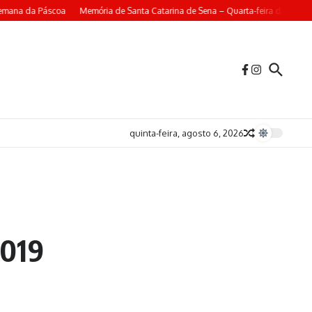
emana da Páscoa
Memória de Santa Catarina de Sena – Quarta-feira da 4ª Se
quinta-feira, agosto 6, 2026
2019