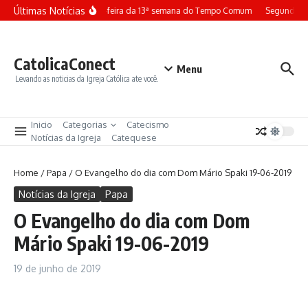
Ir para o conteúdo
Últimas Notícias
Terça-feira da 13ª semana do Tempo Comum
Segunda-fe
CatolicaConect
Menu
Levando as noticias da Igreja Católica ate você.
Inicio
Categorias
Catecismo
Notícias da Igreja
Catequese
Home
/
Papa
/
O Evangelho do dia com Dom Mário Spaki 19-06-2019
Notícias da Igreja
Papa
O Evangelho do dia com Dom
Mário Spaki 19-06-2019
19 de junho de 2019