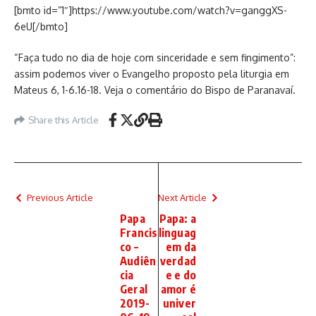
[bmto id=”1″]https://www.youtube.com/watch?v=ganggXS-
6eU[/bmto]
“Faça tudo no dia de hoje com sinceridade e sem fingimento”:
assim podemos viver o Evangelho proposto pela liturgia em
Mateus 6, 1-6.16-18. Veja o comentário do Bispo de Paranavaí.
Share this Article
Previous Article
Next Article
Papa
Papa: a
Francis
linguag
co –
em da
Audiên
verdad
cia
e e do
Geral
amor é
2019-
univer