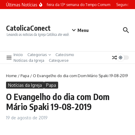
Ir para o conteúdo
Últimas Notícias
Terça-feira da 13ª semana do Tempo Comum
Segunda-fe
CatolicaConect
Menu
Levando as noticias da Igreja Católica ate você.
Inicio
Categorias
Catecismo
Notícias da Igreja
Catequese
Home
/
Papa
/
O Evangelho do dia com Dom Mário Spaki 19-08-2019
Notícias da Igreja
Papa
O Evangelho do dia com Dom
Mário Spaki 19-08-2019
19 de agosto de 2019