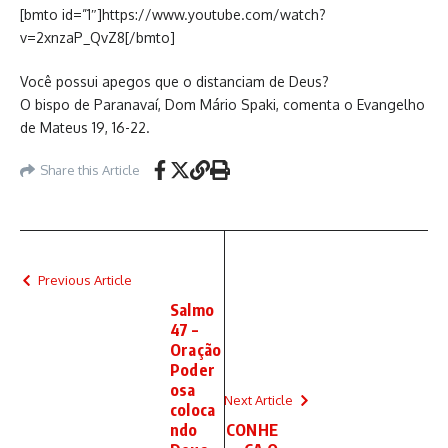
[bmto id=”1″]https://www.youtube.com/watch?
v=2xnzaP_QvZ8[/bmto]
Você possui apegos que o distanciam de Deus?
O bispo de Paranavaí, Dom Mário Spaki, comenta o Evangelho
de Mateus 19, 16-22.
Share this Article
Previous Article
Salmo
47 –
Oração
Poder
osa
Next Article
coloca
ndo
CONHE