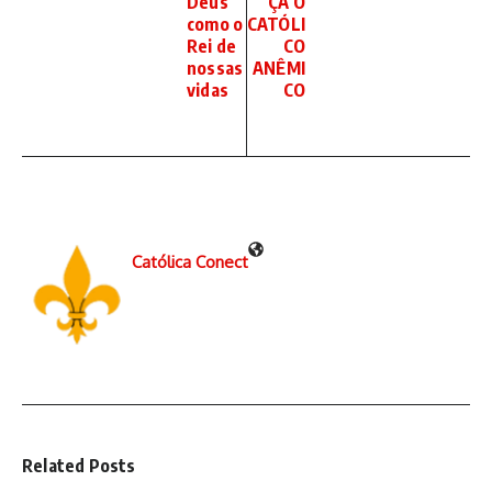
Deus
ÇA O
como o
CATÓLI
Rei de
CO
nossas
ANÊMI
vidas
CO
Católica Conect
Related Posts