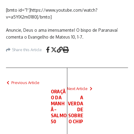
[bmto id=”1″]https://www.youtube.com/watch?
v=a5YIX2m0180[/bmto]
Anuncie, Deus o ama imensamente! O bispo de Paranavaí
comenta o Evangelho de Mateus 10, 1-7.
Share this Article
Previous Article
Next Article
ORAÇÃ
O DA
A
MANH
VERDA
Ã –
DE
SALMO
SOBRE
50
O CHIP