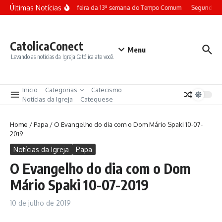
Ir para o conteúdo
Últimas Notícias
Terça-feira da 13ª semana do Tempo Comum
Segunda-fe
CatolicaConect
Menu
Levando as noticias da Igreja Católica ate você.
Inicio
Categorias
Catecismo
Notícias da Igreja
Catequese
Home
/
Papa
/
O Evangelho do dia com o Dom Mário Spaki 10-07-
2019
Notícias da Igreja
Papa
O Evangelho do dia com o Dom
Mário Spaki 10-07-2019
10 de julho de 2019