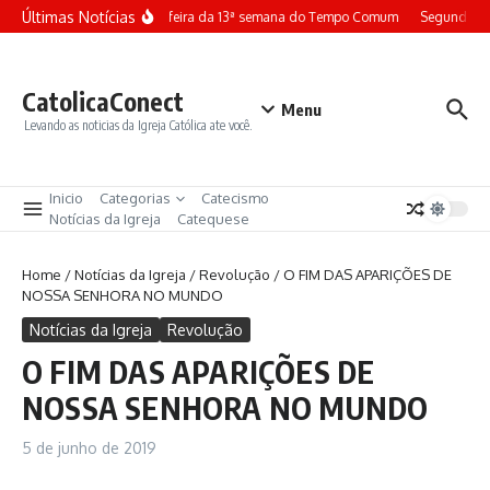
Ir para o conteúdo
Últimas Notícias
Terça-feira da 13ª semana do Tempo Comum
Segunda-fe
CatolicaConect
Menu
Levando as noticias da Igreja Católica ate você.
Inicio
Categorias
Catecismo
Notícias da Igreja
Catequese
Home
/
Notícias da Igreja
/
Revolução
/
O FIM DAS APARIÇÕES DE
NOSSA SENHORA NO MUNDO
Notícias da Igreja
Revolução
O FIM DAS APARIÇÕES DE
NOSSA SENHORA NO MUNDO
5 de junho de 2019