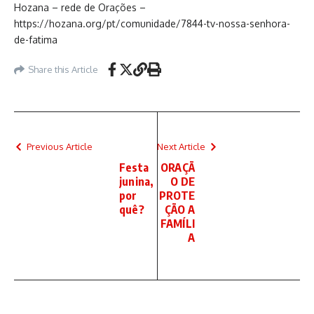
Hozana – rede de Orações –
https://hozana.org/pt/comunidade/7844-tv-nossa-senhora-
de-fatima
Share this Article
Previous Article
Next Article
Festa
ORAÇÃ
junina,
O DE
por
PROTE
quê?
ÇÃO A
FAMÍLI
A