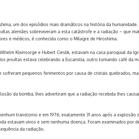
ma, um dos episódios mais dramáticos na história da humanidade. N
esuítas alemães sobreviveram a esta catástrofe e a radiação – que 
dores e médicos, é conhecida como o Milagre de Hiroshima.
, Wilhelm Kleinsorge e Hubert Cieslik, estavam na casa paroquial da
os jesuítas estava celebrando a Eucaristia, outro tomando café da 
e sofreram pequenos ferimentos por causa de cristais quebrados, m
plosão da bomba, lhes advertiram que a radiação recebida lhes causa
nhum transtorno e em 1976, exatamente 31 anos após a explosão da 
tas ainda estavam vivos e sem nenhuma doença. Foram examinados por
equência da radiação.