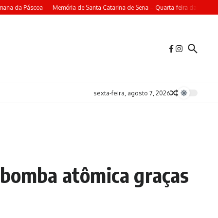
mana da Páscoa
Memória de Santa Catarina de Sena – Quarta-feira da 4ª Sema
sexta-feira, agosto 7, 2026
à bomba atômica graças