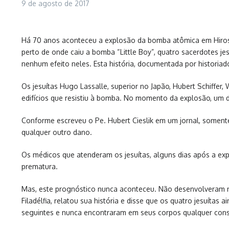
9 de agosto de 2017
Há 70 anos aconteceu a explosão da bomba atômica em Hiroshi
perto de onde caiu a bomba “Little Boy”, quatro sacerdotes j
nenhum efeito neles. Esta história, documentada por historia
Os jesuítas Hugo Lassalle, superior no Japão, Hubert Schiffer
edifícios que resistiu à bomba. No momento da explosão, um d
Conforme escreveu o Pe. Hubert Cieslik em um jornal, soment
qualquer outro dano.
Os médicos que atenderam os jesuítas, alguns dias após a ex
prematura.
Mas, este prognóstico nunca aconteceu. Não desenvolveram ne
Filadélfia, relatou sua história e disse que os quatro jesuí
seguintes e nunca encontraram em seus corpos qualquer cons