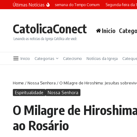
Ir para o conteúdo
Últimas Notícias
Terça-feira da 13ª semana do Tempo Comum
Segunda-feira da 
CatolicaConect
Inicio
Catego
Levando as noticias da Igreja Católica ate você.
Inicio
Categorias
Catecismo
Notícias da Igreja
Catequ
Home
/
Nossa Senhora
/
O Milagre de Hiroshima: Jesuítas sobrevi
Espiritualidade
Nossa Senhora
O Milagre de Hiroshima
ao Rosário