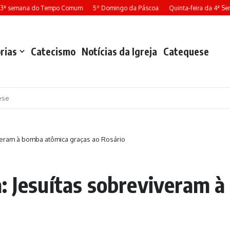
13ª semana do Tempo Comum
5º Domingo da Páscoa
Quinta-feira da 4ª Se
rias
Catecismo
Notícias da Igreja
Catequese
ese
veram à bomba atômica graças ao Rosário
: Jesuítas sobreviveram 