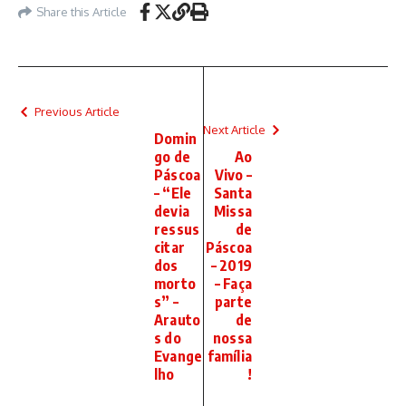
Share this Article
Previous Article
Next Article
Domin
go de
Ao
Páscoa
Vivo –
– “Ele
Santa
devia
Missa
ressus
de
citar
Páscoa
dos
– 2019
morto
– Faça
s” –
parte
Arauto
de
s do
nossa
Evange
família
lho
!