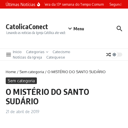
Ir para o conteúdo
Últimas Notícias
Terça-feira da 13ª semana do Tempo Comum
Segunda-fe
CatolicaConect
Menu
Levando as noticias da Igreja Católica ate você.
Inicio
Categorias
Catecismo
Notícias da Igreja
Catequese
Home
/
Sem categoria
/
O MISTÉRIO DO SANTO SUDÁRIO
Sem categoria
O MISTÉRIO DO SANTO
SUDÁRIO
21 de abril de 2019