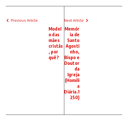
Previous Article
Next Article
Model
Memór
o das
ia de
mães
Santo
cristãs
Agosti
, por
nho,
quê?
Bispo e
Doutor
da
Igreja
(Homili
a
Diária.1
250)