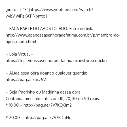
[bmto id=”3″]https://www.youtube.com/watch?
v=bVIV4RzKATI[/bmto]
– FAÇA PARTE DO APOSTOLADO. Entre no link:
http://www.apenossasenhoradefatima.com.br/p/membro-do-
apostolado.html
– Loja Virtual –
https://lojatvnossasenhoradefatima.minestore.com.br/
– Ajude essa obra doando qualquer quantia:
https://pag.ae/bcz5VT
– Seja Padrinho ou Madrinha dessa obra.
Contribua mensalmente com 10, 20, 30 ou 50 reais.
* 10,00 – http://pag.ae/7V7KCy3m2
* 20,00 – http://pag.ae/7V7KDuJ4n