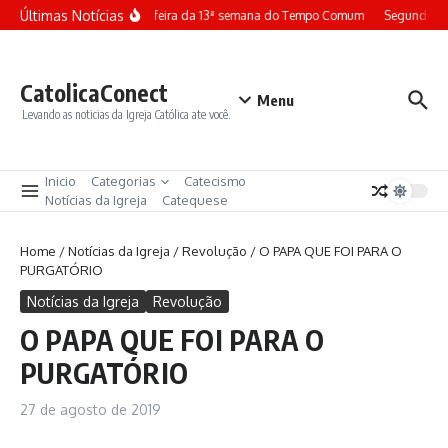
Ir para o conteúdo
Últimas Notícias
Terça-feira da 13ª semana do Tempo Comum
Segunda-fe
CatolicaConect
Menu
Levando as noticias da Igreja Católica ate você.
Inicio
Categorias
Catecismo
Notícias da Igreja
Catequese
Home
/
Notícias da Igreja
/
Revolução
/
O PAPA QUE FOI PARA O
PURGATÓRIO
Notícias da Igreja
Revolução
O PAPA QUE FOI PARA O
PURGATÓRIO
27 de agosto de 2019