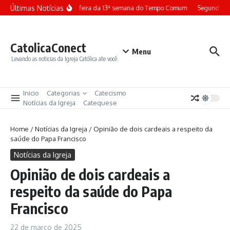
Ir para o conteúdo
Últimas Notícias
Terça-feira da 13ª semana do Tempo Comum
Segunda-fe
CatolicaConect
Menu
Levando as noticias da Igreja Católica ate você.
Inicio
Categorias
Catecismo
Notícias da Igreja
Catequese
Home
/
Notícias da Igreja
/
Opinião de dois cardeais a respeito da
saúde do Papa Francisco
Notícias da Igreja
Opinião de dois cardeais a
respeito da saúde do Papa
Francisco
22 de março de 2025