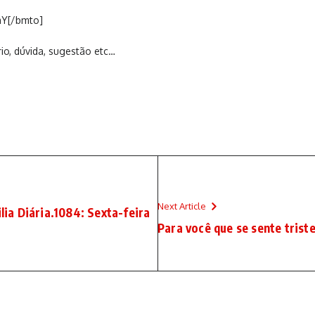
mY[/bmto]
io, dúvida, sugestão etc…
Next Article
ilia Diária.1084: Sexta-feira
Para você que se sente trist