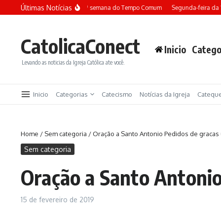
Ir para o conteúdo
Últimas Notícias
Terça-feira da 13ª semana do Tempo Comum
Segunda-feira da 
CatolicaConect
Inicio
Catego
Levando as noticias da Igreja Católica ate você.
Inicio
Categorias
Catecismo
Notícias da Igreja
Catequ
Home
/
Sem categoria
/
Oração a Santo Antonio Pedidos de gracas
Sem categoria
Oração a Santo Antonio
15 de fevereiro de 2019