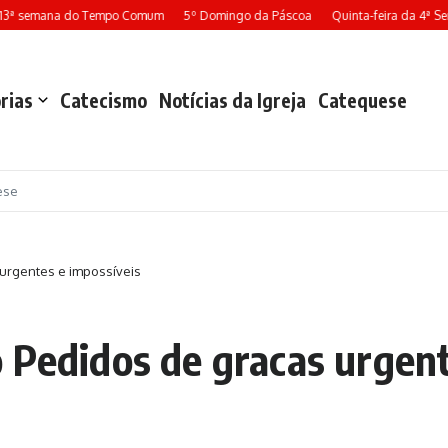
13ª semana do Tempo Comum
5º Domingo da Páscoa
Quinta-feira da 4ª S
rias
Catecismo
Notícias da Igreja
Catequese
ese
 urgentes e impossíveis
 Pedidos de gracas urgent