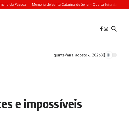
emana da Páscoa
Memória de Santa Catarina de Sena – Quarta-feira da 4ª Sem
quinta-feira, agosto 6, 2026
es e impossíveis