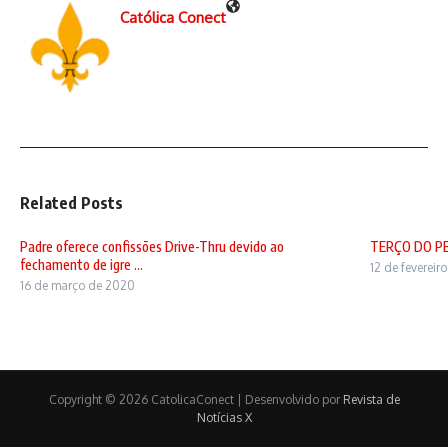
Católica Conect
Related Posts
Padre oferece confissões Drive-Thru devido ao
TERÇO DO P
fechamento de igre ...
12 de fevereir
16 de março de 2020
Copyright © 2026 CatolicaConect | Desenvolvido por
Revista de
Notícias X