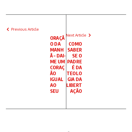
Previous Article
Next Article
ORAÇÃ
O DA
COMO
MANH
SABER
Ã – DAI-
SE O
ME UM
PADRE
CORAÇ
É DA
ÃO
TEOLO
IGUAL
GIA DA
AO
LIBERT
SEU
AÇÃO