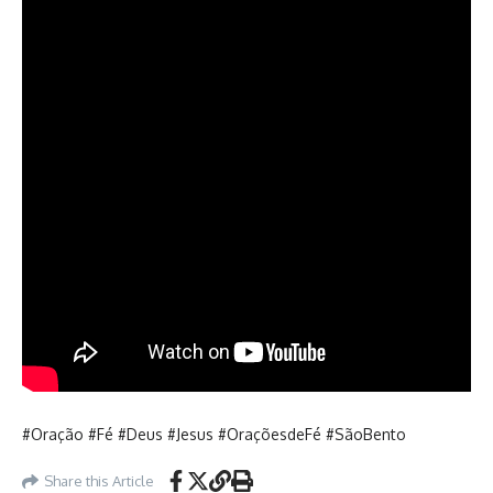
#Oração #Fé #Deus #Jesus #OraçõesdeFé #SãoBento
Share this Article