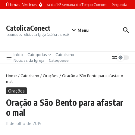
Ir para o conteúdo
Últimas Notícias
Terça-feira da 13ª semana do Tempo Comum
Segunda-feir
CatolicaConect
Menu
Levando as noticias da Igreja Católica ate você.
Inicio
Categorias
Catecismo
Notícias da Igreja
Catequese
Home
/
Catecismo
/
Orações
/
Oração a São Bento para afastar o
mal
Orações
Oração a São Bento para afastar
o mal
11 de julho de 2019