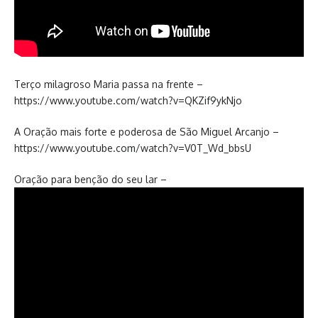
Terço milagroso Maria passa na frente –
https://www.youtube.com/watch?v=QKZif9ykNjo
A Oração mais forte e poderosa de São Miguel Arcanjo –
https://www.youtube.com/watch?v=V0T_Wd_bbsU
Oração para benção do seu lar –