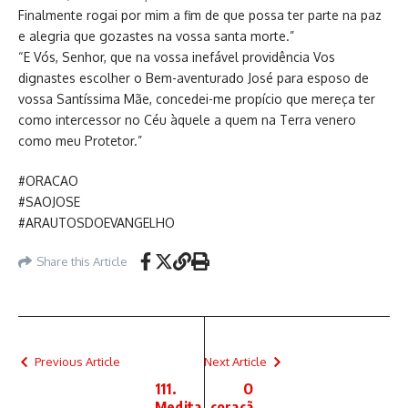
Finalmente rogai por mim a fim de que possa ter parte na paz
e alegria que gozastes na vossa santa morte.”
“E Vós, Senhor, que na vossa inefável providência Vos
dignastes escolher o Bem-aventurado José para esposo de
vossa Santíssima Mãe, concedei-me propício que mereça ter
como intercessor no Céu àquele a quem na Terra venero
como meu Protetor.”
#ORACAO
#SAOJOSE
#ARAUTOSDOEVANGELHO
Share this Article
Previous Article
Next Article
111.
O
Medita
coraçã