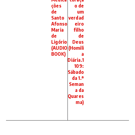
ções
o de
de
um
Santo
verdad
Afonso
eiro
Maria
filho
de
de
Ligório
Deus
(AUDIO
(Homili
BOOK)
a
Diária.1
109:
Sábado
da 1.ª
Seman
a da
Quares
ma)