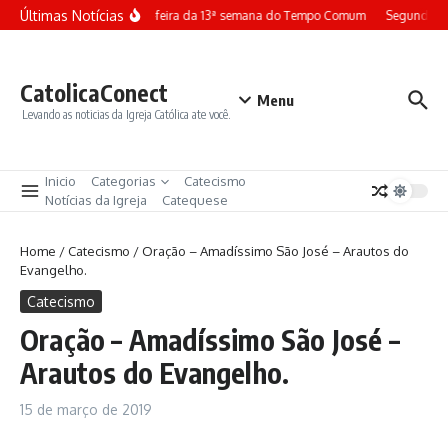
Ir para o conteúdo
Últimas Notícias
Terça-feira da 13ª semana do Tempo Comum
Segunda-fe
CatolicaConect
Menu
Levando as noticias da Igreja Católica ate você.
Inicio
Categorias
Catecismo
Notícias da Igreja
Catequese
Home
/
Catecismo
/
Oração – Amadíssimo São José – Arautos do
Evangelho.
Catecismo
Oração – Amadíssimo São José –
Arautos do Evangelho.
15 de março de 2019