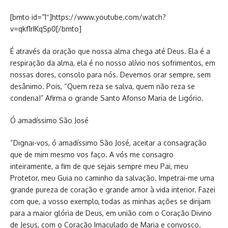
[bmto id=”1″]https://www.youtube.com/watch?
v=qkf1rIKqSp0[/bmto]
É através da oração que nossa alma chega até Deus. Ela é a
respiração da alma, ela é no nosso alívio nos sofrimentos, em
nossas dores, consolo para nós. Devemos orar sempre, sem
desânimo. Pois, “Quem reza se salva, quem não reza se
condena!” Afirma o grande Santo Afonso Maria de Ligório.
Ó amadíssimo São José
“Dignai-vos, ó amadíssimo São José, aceitar a consagração
que de mim mesmo vos faço. A vós me consagro
inteiramente, a fim de que sejais sempre meu Pai, meu
Protetor, meu Guia no caminho da salvação. Impetrai-me uma
grande pureza de coração e grande amor à vida interior. Fazei
com que, a vosso exemplo, todas as minhas ações se dirijam
para a maior glória de Deus, em união com o Coração Divino
de Jesus, com o Coração Imaculado de Maria e convosco.